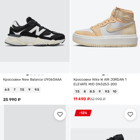
Кроссовки New Balance U9060AAA
Кроссовки Nike W AIR JORDAN 1
ELEVATE MID DN3253-200
6.5
7
7.5
9
9.5
7.5
8
8.5
9
9.5
10
11 490
₽
22 990
₽
25 990
₽
-13%