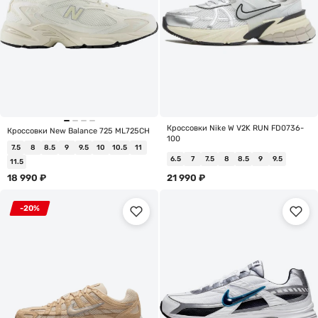
Кроссовки Nike W V2K RUN FD0736-
Кроссовки New Balance 725 ML725CH
100
7.5
8
8.5
9
9.5
10
10.5
11
6.5
7
7.5
8
8.5
9
9.5
11.5
18 990
₽
21 990
₽
-20%