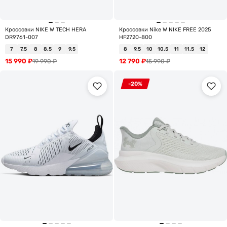
Кроссовки NIKE W TECH HERA
Кроссовки Nike W NIKE FREE 2025
DR9761-007
HF2720-800
7
7.5
8
8.5
9
9.5
8
9.5
10
10.5
11
11.5
12
15 990
₽
12 790
₽
19 990
₽
15 990
₽
-20%