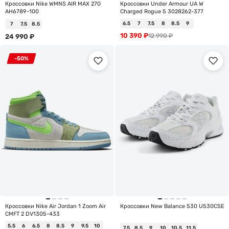
Кроссовки Nike WMNS AIR MAX 270
Кроссовки Under Armour UA W
AH6789-100
Charged Rogue 5 3028262-377
6.5
7
7.5
8
8.5
9
7
7.5
8.5
10 390
₽
12 990
₽
24 990
₽
-50%
Кроссовки Nike Air Jordan 1 Zoom Air
Кроссовки New Balance 530 U530CSE
CMFT 2 DV1305-433
5.5
6
6.5
8
8.5
9
9.5
10
7.5
8.5
9
10
10.5
11.5