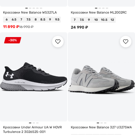
Кроссовки New Balance WS327LA
Кроссовки New Balance ML2002RC
6
6.5
7
7.5
8
8.5
9
9.5
7
7.5
9
10
10.5
12
11 890
₽
16 990
₽
24 990
₽
-30%
Кроссовки Under Armour UA W HOVR
Кроссовки New Balance 327 U327SWA
Turbulence 2 3026525-001