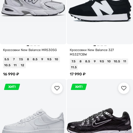
Кроссовки New Balance MR530SG
Кроссовки New Balance 327
MS327CBW
5.5
7
7.5
8
8.5
9
9.5
10
7.5
8
8.5
9
9.5
10
10.5
11
10.5
11
12
11.5
16 990
₽
17 990
₽
ХИТ!
ХИТ!