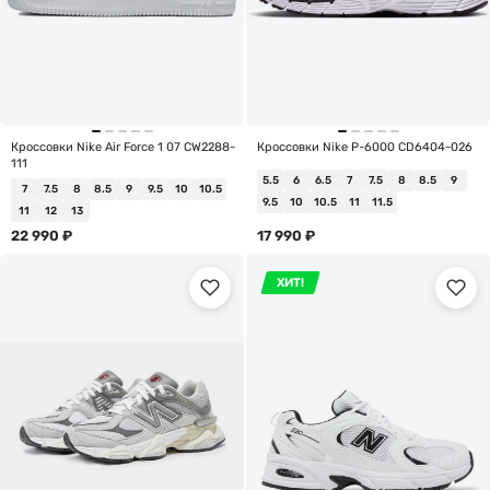
Кроссовки Nike Air Force 1 07 CW2288-
Кроссовки Nike P-6000 CD6404-026
111
5.5
6
6.5
7
7.5
8
8.5
9
7
7.5
8
8.5
9
9.5
10
10.5
9.5
10
10.5
11
11.5
11
12
13
22 990
₽
17 990
₽
ХИТ!