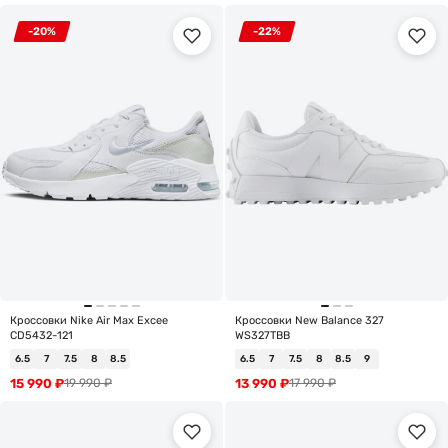
-20%
-22%
Кроссовки Nike Air Max Excee
Кроссовки New Balance 327
CD5432-121
WS327TBB
6.5
7
7.5
8
8.5
6.5
7
7.5
8
8.5
9
15 990
₽
13 990
₽
19 990
₽
17 990
₽