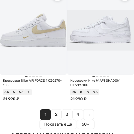
Кроссовки Nike AIR FORCE 1 CZ0270-
Кроссовки Nike W AF1 SHADOW
105
CI0919-100
5.5
6
6.5
7
7.5
8
9
9.5
21 990
₽
21 990
₽
1
2
3
4
→
Показать еще
60