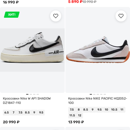
5 890
₽
13 990
₽
16 990
₽
ХИТ!
Кроссовки Nike W AF1 SHADOW
Кроссовки Nike NIKE PACIFIC HQ2052-
DZ1847-110
100
7.5
8
8.5
9
9.5
10
10.5
11
6.5
7
7.5
8.5
9
9.5
11.5
12
20 990
₽
13 990
₽