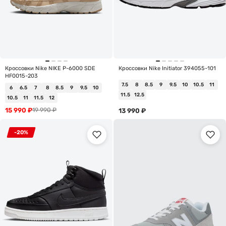
Кроссовки Nike NIKE P-6000 SDE
Кроссовки Nike Initiator 394055-101
HF0015-203
7.5
8
8.5
9
9.5
10
10.5
11
6
6.5
7
8
8.5
9
9.5
10
11.5
12.5
10.5
11
11.5
12
15 990
₽
19 990
₽
13 990
₽
-20%