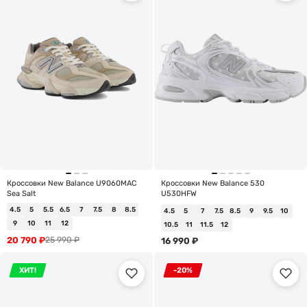
Кроссовки New Balance U9060MAC
Кроссовки New Balance 530
Sea Salt
U530HFW
4.5
5
5.5
6.5
7
7.5
8
8.5
4.5
5
7
7.5
8.5
9
9.5
10
9
10
11
12
10.5
11
11.5
12
20 790
₽
25 990
₽
16 990
₽
ХИТ!
-20%