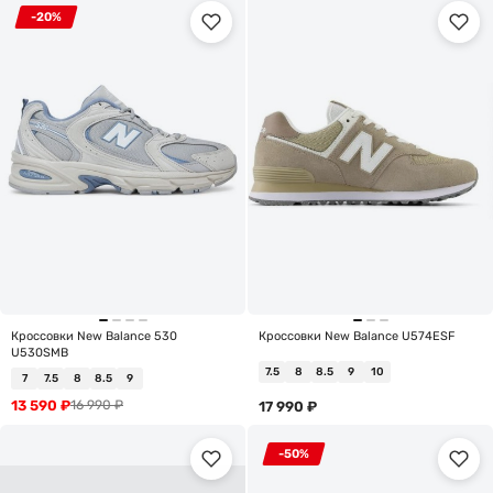
-20%
Кроссовки New Balance 530
Кроссовки New Balance U574ESF
U530SMB
7.5
8
8.5
9
10
7
7.5
8
8.5
9
13 590
₽
16 990
₽
17 990
₽
-50%