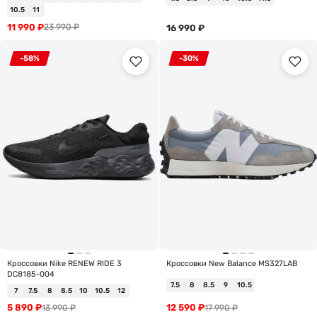
10.5
11
11 990
₽
23 990
₽
16 990
₽
-58%
-30%
Кроссовки Nike RENEW RIDE 3
Кроссовки New Balance MS327LAB
DC8185-004
7.5
8
8.5
9
10.5
7
7.5
8
8.5
10
10.5
12
5 890
₽
12 590
₽
13 990
₽
17 990
₽