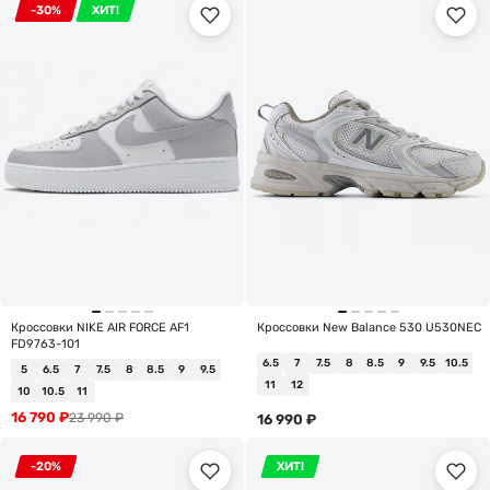
-30%
ХИТ!
Кроссовки NIKE AIR FORCE AF1
Кроссовки New Balance 530 U530NEC
FD9763-101
6.5
7
7.5
8
8.5
9
9.5
10.5
5
6.5
7
7.5
8
8.5
9
9.5
11
12
10
10.5
11
16 790
₽
23 990
₽
16 990
₽
-20%
ХИТ!