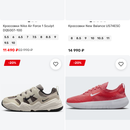
Кроссовки Nike Air Force 1 Sculpt
Кроссовки New Balance U574ESC
DQ5007-100
5.5
6
6.5
7
7.5
8
8.5
9
8
8.5
9
10
10.5
11
9.5
10
11 490
₽
22 990
₽
14 990
₽
-20%
-20%