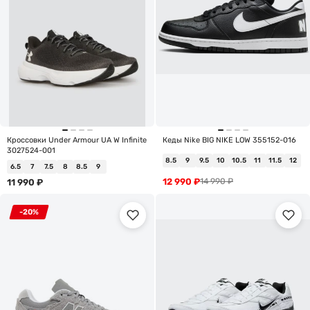
Кроссовки Under Armour UA W Infinite
Кеды Nike BIG NIKE LOW 355152-016
3027524-001
8.5
9
9.5
10
10.5
11
11.5
12
6.5
7
7.5
8
8.5
9
12 990
₽
14 990
₽
11 990
₽
-20%