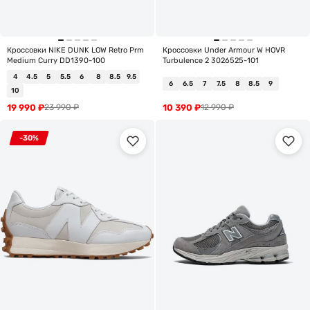
Кроссовки NIKE DUNK LOW Retro Prm
Кроссовки Under Armour W HOVR
Medium Curry DD1390-100
Turbulence 2 3026525-101
4
4.5
5
5.5
6
8
8.5
9.5
6
6.5
7
7.5
8
8.5
9
10
19 990
₽
10 390
₽
23 990
₽
12 990
₽
-30%