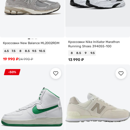
Кроссовки Nike Initiator Marathon
Кроссовки New Balance ML2002RDM
Running Shoes 394055-100
6.5
7.5
8
8.5
9.5
10.5
8
8.5
9
9.5
19 990
₽
24 990
₽
13 990
₽
-50%