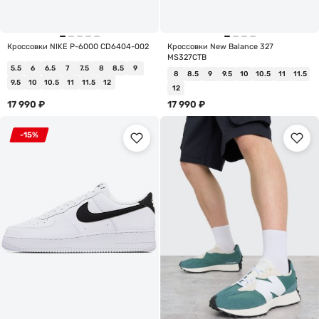
Кроссовки NIKE P-6000 CD6404-002
Кроссовки New Balance 327
MS327CTB
5.5
6
6.5
7
7.5
8
8.5
9
8
8.5
9
9.5
10
10.5
11
11.5
9.5
10
10.5
11
11.5
12
12
17 990
₽
17 990
₽
-15%