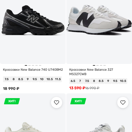
Кроссовки New Balance 740 U740BM2
Кроссовки New Balance 327
MS327CWB
7.5
8
8.5
9
9.5
10
10.5
11.5
6.5
7
7.5
8
8.5
9
9.5
10.5
13 590
₽
16 990
₽
18 990
₽
ХИТ!
ХИТ!