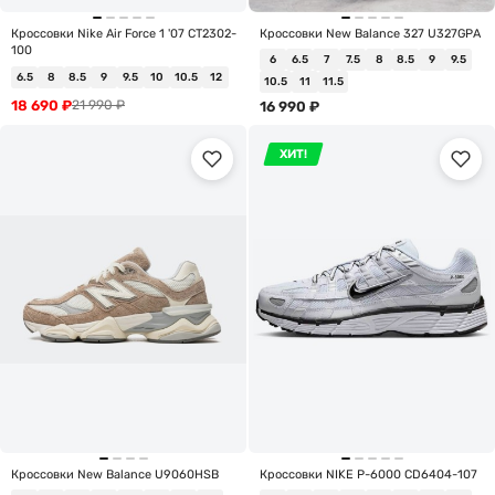
Кроссовки Nike Air Force 1 '07 CT2302-
Кроссовки New Balance 327 U327GPA
100
6
6.5
7
7.5
8
8.5
9
9.5
6.5
8
8.5
9
9.5
10
10.5
12
10.5
11
11.5
18 690
₽
21 990
₽
16 990
₽
ХИТ!
Кроссовки New Balance U9060HSB
Кроссовки NIKE P-6000 CD6404-107