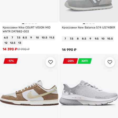
Кроссовки Nike COURT VISION MID
Кроссовки New Balance 574 U574BKR
WNTR DR7882-003
6.5
7
7.5
8.5
9
10
10.5
11.5
7
7.5
8
8.5
9
9.5
10
10.5
12
12.5
13
14 390
₽
17 990
₽
14 990
₽
-17%
-20%
ХИТ!