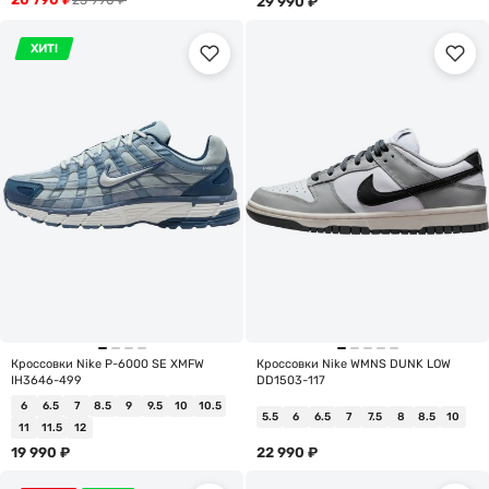
29 990
₽
ХИТ!
Кроссовки Nike P-6000 SE XMFW
Кроссовки Nike WMNS DUNK LOW
IH3646-499
DD1503-117
6
6.5
7
8.5
9
9.5
10
10.5
5.5
6
6.5
7
7.5
8
8.5
10
11
11.5
12
19 990
₽
22 990
₽