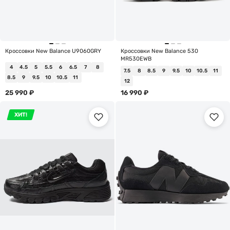
Кроссовки New Balance U9060GRY
Кроссовки New Balance 530
MR530EWB
4
4.5
5
5.5
6
6.5
7
8
7.5
8
8.5
9
9.5
10
10.5
11
8.5
9
9.5
10
10.5
11
12
25 990
₽
16 990
₽
ХИТ!