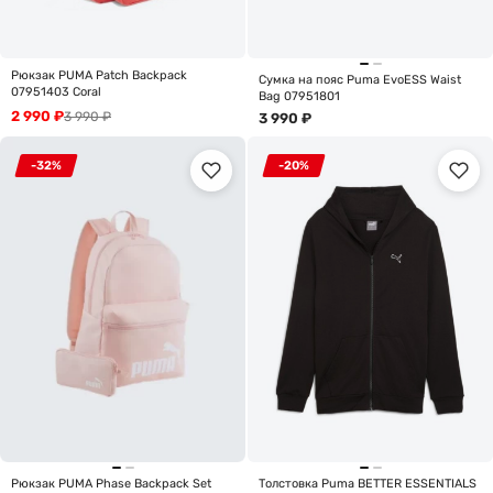
Рюкзак PUMA Patch Backpack
Сумка на пояс Puma EvoESS Waist
07951403 Coral
Bag 07951801
2 990
₽
3 990
₽
3 990
₽
-32%
-20%
Рюкзак PUMA Phase Backpack Set
Толстовка Puma BETTER ESSENTIALS