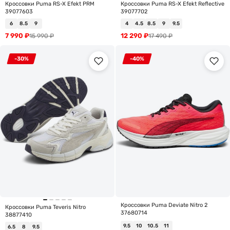
Кроссовки Puma RS-X Efekt PRM
Кроссовки Puma RS-X Efekt Reflective
39077603
39077702
6
8.5
9
4
4.5
8.5
9
9.5
7 990
₽
12 290
₽
15 990
₽
17 490
₽
-30%
-40%
Кроссовки Puma Deviate Nitro 2
Кроссовки Puma Teveris Nitro
37680714
38877410
9.5
10
10.5
11
6.5
8
9.5