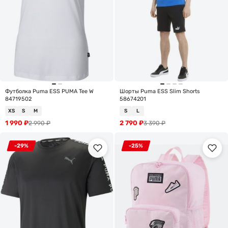
Футболка Puma ESS PUMA Tee W
Шорты Puma ESS Slim Shorts
84719502
58674201
XS
S
M
S
L
1 990
₽
2 790
₽
2 990
₽
3 390
₽
-29%
-25%