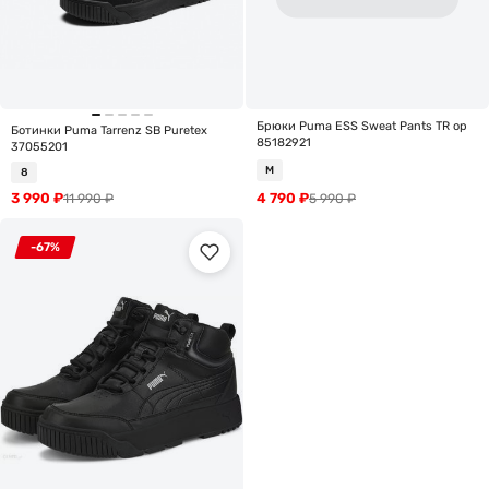
Брюки Puma ESS Sweat Pants TR op
Ботинки Puma Tarrenz SB Puretex
85182921
37055201
M
8
3 990
₽
4 790
₽
11 990
₽
5 990
₽
-67%