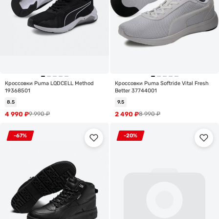
Кроссовки Puma LQDCELL Method
Кроссовки Puma Softride Vital Fresh
19368501
Better 37744001
8.5
9.5
4 990
₽
2 490
₽
9 990
₽
8 990
₽
-67%
-20%