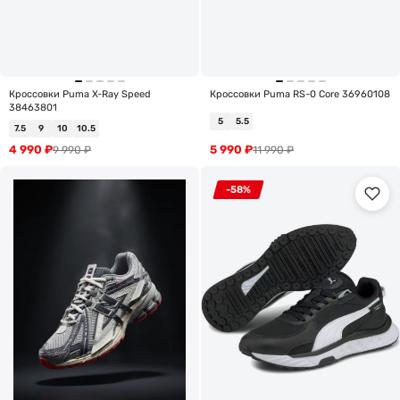
Кроссовки Puma X-Ray Speed
Кроссовки Puma RS-0 Core 36960108
38463801
5
5.5
7.5
9
10
10.5
4 990
₽
5 990
₽
9 990
₽
11 990
₽
-58%