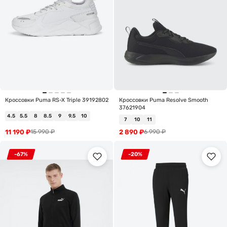
Кроссовки Puma RS-X Triple 39192802
Кроссовки Puma Resolve Smooth
37621904
4.5
5.5
8
8.5
9
9.5
10
7
10
11
11 190
₽
2 890
₽
15 990
₽
6 990
₽
-67%
-20%