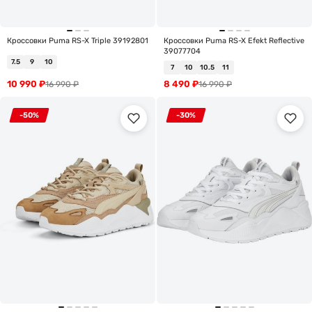
Кроссовки Puma RS-X Triple 39192801
Кроссовки Puma RS-X Efekt Reflective
39077704
7.5
9
10
7
10
10.5
11
10 990
₽
8 490
₽
16 990
₽
16 990
₽
-50%
-30%