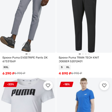
Брюки Puma EVOSTRIPE Pants DK
Брюки Puma TRAIN TECH KNIT
67331569
JOGGER 52012401
XXL
S
XL
6 290
₽
4 890
₽
6 990
₽
6 990
₽
-33%
-18%