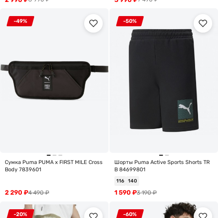
-49%
-50%
Сумка Puma PUMA x FIRST MILE Cross
Шорты Puma Active Sports Shorts TR
Body 7839601
B 84699801
116
140
2 290
₽
1 590
₽
4 490
₽
3 190
₽
-20%
-60%