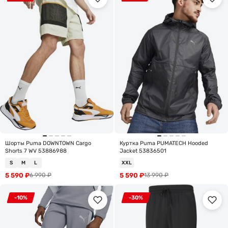
Шорты Puma DOWNTOWN Cargo
Куртка Puma PUMATECH Hooded
Shorts 7 WV 53886988
Jacket 53836501
S
M
L
XXL
5 590
₽
5 590
₽
6 990
₽
13 990
₽
-10%
-30%