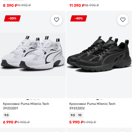
8 390
₽
11 390
₽
11 990
₽
18 990
₽
-30%
-40%
Кроссовки Puma Milenio Tech
Кроссовки Puma Milenio Tech
39232201
39232202
9.5
9.5
10
6 990
₽
5 990
₽
9 990
₽
9 990
₽