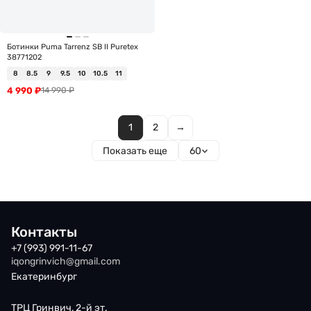
Ботинки Puma Tarrenz SB II Puretex
38771202
8
8.5
9
9.5
10
10.5
11
4 990
₽
14 990
₽
1
2
→
Показать еще
60
Контакты
+7 (993) 991-11-67
iqongrinvich@gmail.com
Екатеринбург
ТРЦ Гринвич, 2-й эт.