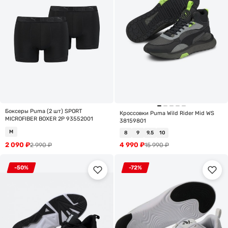
Боксеры Puma (2 шт) SPORT
Кроссовки Puma Wild Rider Mid WS
MICROFIBER BOXER 2P 93552001
38159801
M
8
9
9.5
10
2 090
₽
4 990
₽
2 990
₽
15 990
₽
-50%
-72%