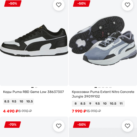
-50%
-50%
Кеды Puma RBD Game Low 38637307
Кроссовки Puma Extent Nitro Concrete
Jungle 39019102
8.5
9.5
10
10.5
8
8.5
9
9.5
10
10.5
11
4 490
₽
7 990
₽
8 990
₽
15 990
₽
-70%
-50%