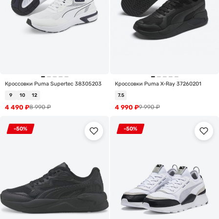
Кроссовки Puma Supertec 38305203
Кроссовки Puma X-Ray 37260201
9
10
12
7.5
4 490
₽
4 990
₽
8 990
₽
9 990
₽
-50%
-50%