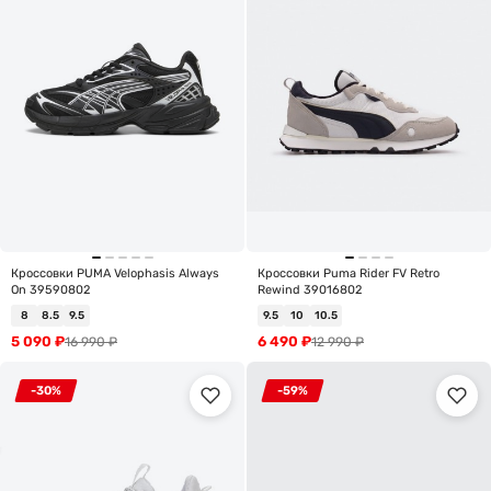
Кроссовки PUMA Velophasis Always
Кроссовки Puma Rider FV Retro
On 39590802
Rewind 39016802
8
8.5
9.5
9.5
10
10.5
5 090
₽
6 490
₽
16 990
₽
12 990
₽
-30%
-59%