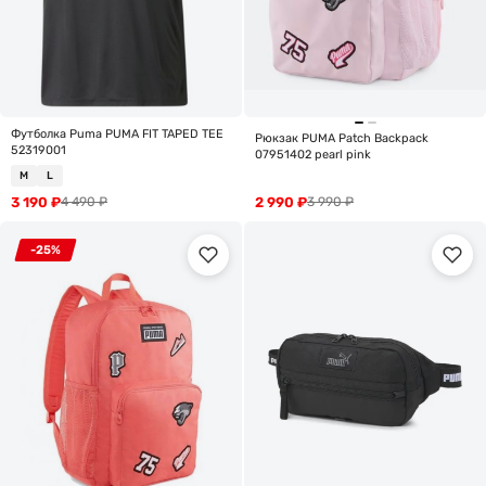
Футболка Puma PUMA FIT TAPED TEE
Рюкзак PUMA Patch Backpack
52319001
07951402 pearl pink
M
L
3 190
₽
2 990
₽
4 490
₽
3 990
₽
-25%