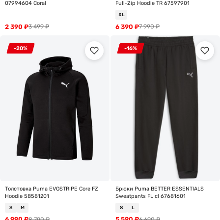
07994604 Coral
Full-Zip Hoodie TR 67597901
XL
2 390
₽
6 390
₽
3 499
₽
7 990
₽
-20%
-16%
Толстовка Puma EVOSTRIPE Core FZ
Брюки Puma BETTER ESSENTIALS
Hoodie 58581201
Sweatpants FL cl 67681601
S
M
S
L
6 990
₽
5 590
₽
8 790
₽
6 690
₽