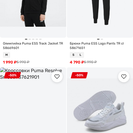
Олимпийка Puma ESS Track Jacket TR
Брюки Puma ESS Logo Pants TR cl
58669601
58671651
M
S
L
1 990
₽
4 790
₽
5 990
₽
5 990
₽
-50%
-50%