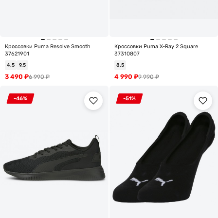
Кроссовки Puma Resolve Smooth
Кроссовки Puma X-Ray 2 Square
37621901
37310807
4.5
9.5
8.5
3 490
₽
4 990
₽
6 990
₽
9 990
₽
-46%
-51%