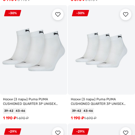
-30%
-30%
Носки (3 пары) Puma PUMA
Носки (3 пары) Puma PUMA
CUSHIONED QUARTER 3P UNISEX
CUSHIONED QUARTER 3P UNISEX
90794302
90794301
39-42
43-46
39-42
43-46
1 190
₽
1 190
₽
1 690
₽
1 690
₽
-29%
-29%