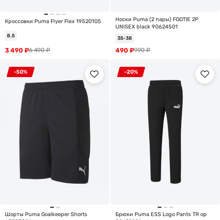
Носки Puma (2 пары) FOOTIE 2P
Кроссовки Puma Flyer Flex 19520105
UNISEX black 90624501
8.5
35-38
3 490
₽
490
₽
6 490
₽
990
₽
-50%
-20%
Шорты Puma Goalkeeper Shorts
Брюки Puma ESS Logo Pants TR op