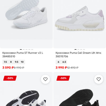
Кроссовки Puma ST Runner v3 L
Кроссовки Puma Cali Dream Lth Wns
38485510
38315706
7.5
8
9.5
10
6
6.5
3 590
₽
3 990
₽
8 990
₽
12 490
₽
-50%
-50%