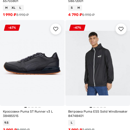
65703801
58672001
M
XL
L
S
M
1 990
₽
4 790
₽
3 990
₽
5 990
₽
-67%
-47%
Кроссовки Puma ST Runner v3 L
Ветровка Puma ESS Solid Windbreaker
38485515
84748401
9.5
L
2 990
₽
3 990
₽
8 990
₽
7 490
₽