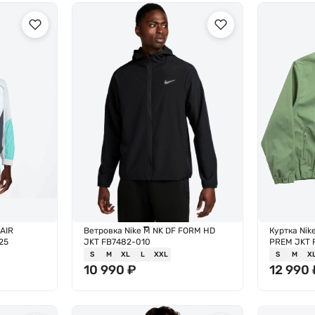
AIR
Ветровка Nike M NK DF FORM HD
Куртка Nik
25
JKT FB7482-010
PREM JKT 
S
M
XL
L
XXL
S
M
X
10 990
₽
12 990