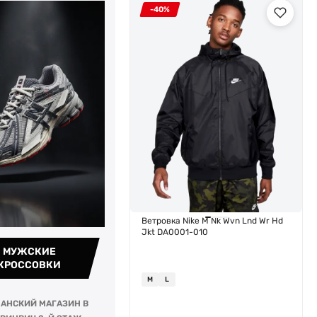
-40%
Ветровка Nike M Nk Wvn Lnd Wr Hd
Jkt DA0001-010
МУЖСКИЕ
КРОССОВКИ
M
L
АНСКИЙ МАГАЗИН В