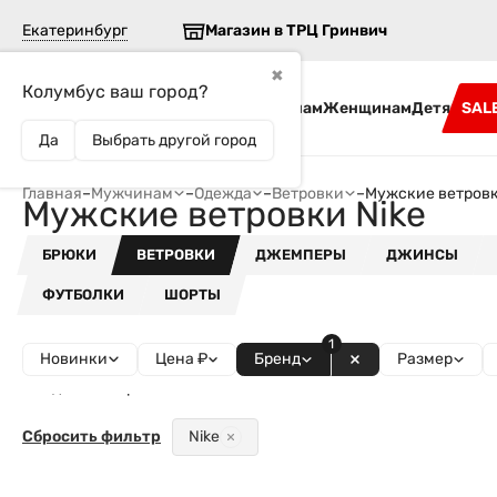
Екатеринбург
Магазин в ТРЦ Гринвич
✖
Колумбус ваш город?
Бренды
Мужчинам
Женщинам
Детям
SAL
Да
Выбрать другой город
Главная
–
Мужчинам
–
Одежда
–
Ветровки
–
Мужские ветровк
Мужские ветровки Nike
БРЮКИ
ВЕТРОВКИ
ДЖЕМПЕРЫ
ДЖИНСЫ
ФУТБОЛКИ
ШОРТЫ
1
Новинки
Цена ₽
Бренд
Размер
Найдено товаров - 17
Сбросить фильтр
Nike