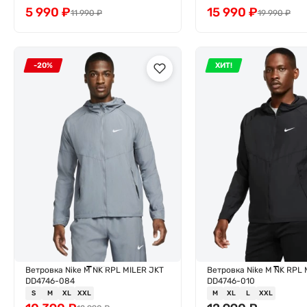
5 990
₽
15 990
₽
11 990
₽
19 990
₽
-20%
ХИТ!
Ветровка Nike M NK RPL MILER JKT
Ветровка Nike M NK RPL 
DD4746-084
DD4746-010
S
M
XL
XXL
M
XL
L
XXL