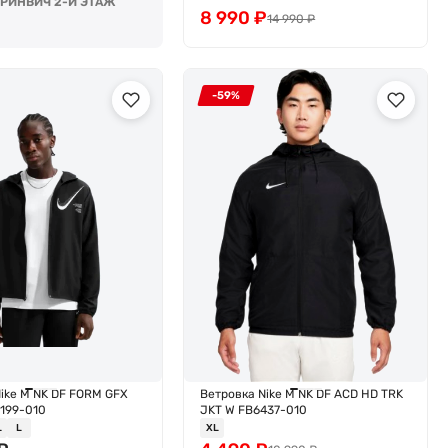
ГРИНВИЧ 2-Й ЭТАЖ
8 990
₽
14 990
₽
-59%
ike M NK DF FORM GFX
Ветровка Nike M NK DF ACD HD TRK
2199-010
JKT W FB6437-010
L
L
XL