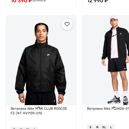
10 390
₽
12 990
₽
12 990
₽
Ветровка Nike M NK CLUB ROSCOE
Ветровка Nike FQ3426-0
FZ JKT HV1139-010
S
M
XL
L