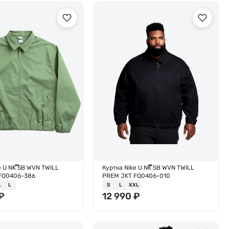
e U NK SB WVN TWILL
Куртка Nike U NK SB WVN TWILL
FQ0406-386
PREM JKT FQ0406-010
L
L
S
L
XXL
₽
12 990
₽