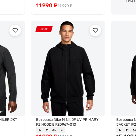
ТРЦ 
11 990
₽
14 990
₽
-20%
MILER JKT
Ветровка Nike M NK DF UV PRIMARY
Ветровка N
FZ HOODIE FZ0967-010
JACKET IF
S
M
XL
L
S
M
X