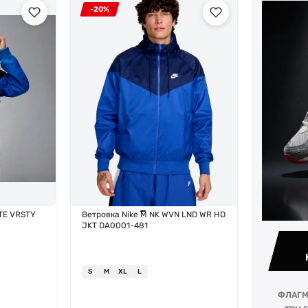
-20%
GTE VRSTY
Ветровка Nike M NK WVN LND WR HD
JKT DA0001-481
S
M
XL
L
ФЛАГМ