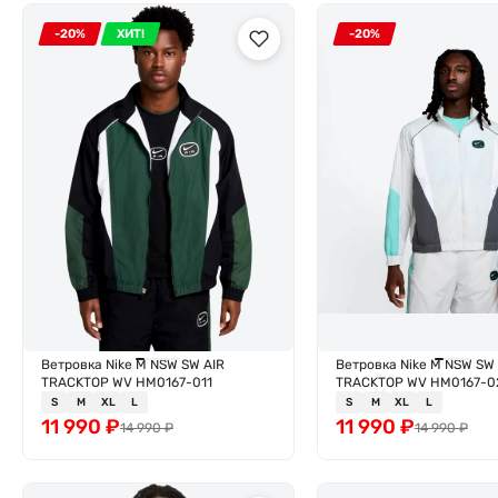
-20%
ХИТ!
-20%
Ветровка Nike M NSW SW AIR
Ветровка Nike M NSW SW 
TRACKTOP WV HM0167-011
TRACKTOP WV HM0167-0
S
M
XL
L
S
M
XL
L
11 990
₽
11 990
₽
14 990
₽
14 990
₽