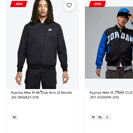
-50%
-20%
Куртка Nike M Nk Club Wvn Ul Bombr
Куртка Nike M J BRK CL
Jkt DM6821-010
JKT HV0099-010
XL
M
XL
L