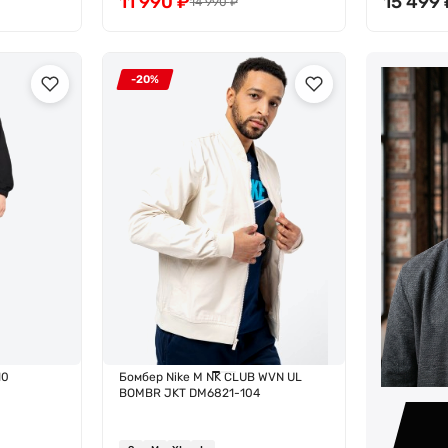
11 990
₽
15 499
14 990
₽
-20%
10
Бомбер Nike M NK CLUB WVN UL
BOMBR JKT DM6821-104