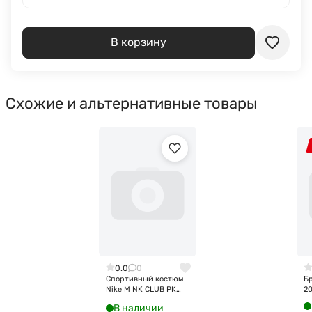
В корзину
Схожие и альтернативные товары
0.0
0
Спортивный костюм
Бр
Nike M NK CLUB PK
2
TRK SUIT HV1444-010
В наличии