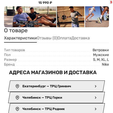
3
15 990
₽
О товаре
Характеристики
Отзывы (0)
Оплата
Доставка
Тип товаров
Ветровки
Пол
Мужские
Размер
S, M, XL, L
Бренд
Nike
АДРЕСА МАГАЗИНОВ И ДОСТАВКА
Екатеринбург — ТРЦ Гринвич
Челябинск — ТРЦ Горки
Челябинск — ТРЦ Родник