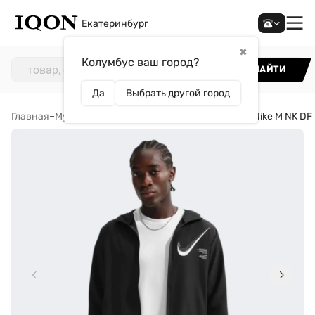
Екатеринбург
✖
Колумбус ваш город?
НАЙТИ
Да
Выбрать другой город
Главная
–
Мужчинам
–
Одежда
–
Ветровки
–
Ветровка Nike M NK DF