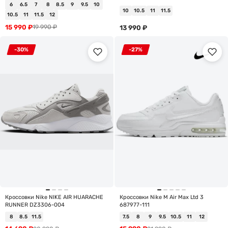
6
6.5
7
8
8.5
9
9.5
10
10
10.5
11
11.5
10.5
11
11.5
12
15 990
₽
19 990
₽
13 990
₽
-30%
-27%
Кроссовки Nike NIKE AIR HUARACHE
Кроссовки Nike M Air Max Ltd 3
RUNNER DZ3306-004
687977-111
8
8.5
11.5
7.5
8
9
9.5
10.5
11
12