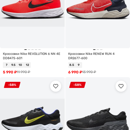
Кроссовки Nike REVOLUTION 6 NN 4E
Кроссовки Nike RENEW RUN 4
DD8475-601
DR2677-600
7
9.5
10
12
8.5
9
5 990
₽
6 990
₽
11 990
₽
13 990
₽
-58%
-58%