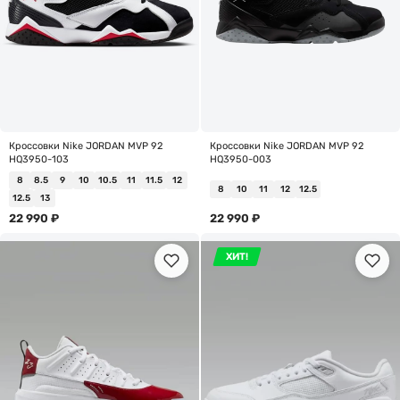
Кроссовки Nike JORDAN MVP 92
Кроссовки Nike JORDAN MVP 92
HQ3950-103
HQ3950-003
8
8.5
9
10
10.5
11
11.5
12
8
10
11
12
12.5
12.5
13
22 990
₽
22 990
₽
ХИТ!