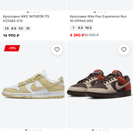
Кроссовки NIKE INITIATOR ITS
Кроссовки Nike Flex Experience Run
HJ7683-072
10 CI9960-002
7
8.5
10.5
7.5
8.5
9.5
10
4 390
₽
10 990
₽
14 990
₽
-17%