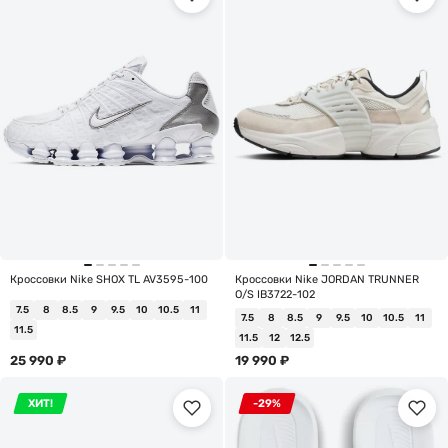
Кроссовки Nike SHOX TL AV3595-100
Кроссовки Nike JORDAN TRUNNER
O/S IB3722-102
7.5
8
8.5
9
9.5
10
10.5
11
7.5
8
8.5
9
9.5
10
10.5
11
11.5
11.5
12
12.5
25 990
₽
19 990
₽
ХИТ!
-29%