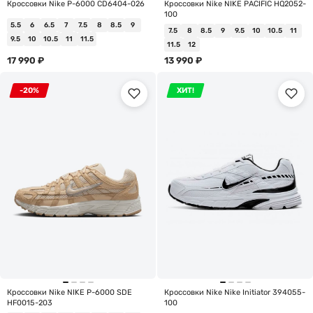
Кроссовки Nike P-6000 CD6404-026
Кроссовки Nike NIKE PACIFIC HQ2052-
100
5.5
6
6.5
7
7.5
8
8.5
9
7.5
8
8.5
9
9.5
10
10.5
11
9.5
10
10.5
11
11.5
11.5
12
17 990
₽
13 990
₽
-20%
ХИТ!
Кроссовки Nike NIKE P-6000 SDE
Кроссовки Nike Nike Initiator 394055-
HF0015-203
100