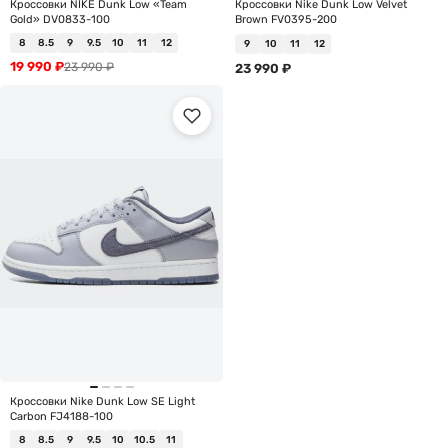
Кроссовки NIKE Dunk Low «Team
Кроссовки Nike Dunk Low Velvet
Gold» DV0833-100
Brown FV0395-200
8
8.5
9
9.5
10
11
12
9
10
11
12
19 990
₽
23 990
₽
23 990
₽
Кроссовки Nike Dunk Low SE Light
Carbon FJ4188-100
8
8.5
9
9.5
10
10.5
11