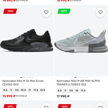
14 690
₽
15 990
₽
20 990
₽
21 990
₽
-30%
ХИТ!
Кроссовки Nike M Air Max Excee
Кроссовки Nike M AIR MAX ALPHA
CD4165-003
TRAINER 6 FQ1833-002
8.5
9
9.5
10.5
11
11.5
12.5
8.5
9
9.5
10
11.5
13 990
₽
19 990
₽
17 990
₽
-47%
-50%