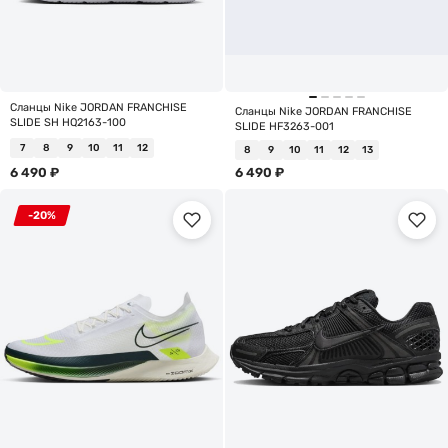
Сланцы Nike JORDAN FRANCHISE
Сланцы Nike JORDAN FRANCHISE
SLIDE SH HQ2163-100
SLIDE HF3263-001
7
8
9
10
11
12
8
9
10
11
12
13
6 490
₽
6 490
₽
-20%