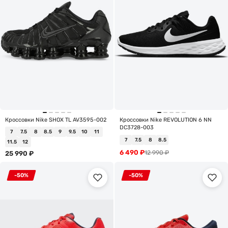
Кроссовки Nike SHOX TL AV3595-002
Кроссовки Nike REVOLUTION 6 NN
DC3728-003
7
7.5
8
8.5
9
9.5
10
11
7
7.5
8
8.5
11.5
12
6 490
₽
12 990
₽
25 990
₽
-50%
-50%