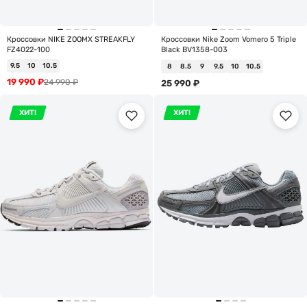
Кроссовки NIKE ZOOMX STREAKFLY
Кроссовки Nike Zoom Vomero 5 Triple
FZ4022-100
Black BV1358-003
9.5
10
10.5
8
8.5
9
9.5
10
10.5
19 990
₽
24 990
₽
25 990
₽
ХИТ!
ХИТ!