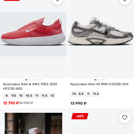
Кроссовки Nike W NIKE FREE 2025
Кроссовки Nike V5 RNR HJ5228-009
HF2720-800
7.5
8.5
9
11.5
8
9.5
10
10.5
11
11.5
12
12 790
₽
15 990
₽
13 990
₽
-60%