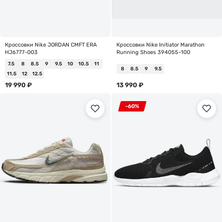
Кроссовки Nike JORDAN CMFT ERA
Кроссовки Nike Initiator Marathon
HJ6777-003
Running Shoes 394055-100
7.5
8
8.5
9
9.5
10
10.5
11
8
8.5
9
9.5
11.5
12
12.5
19 990
₽
13 990
₽
-60%