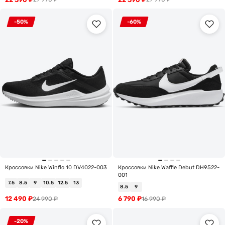
-50%
-60%
Кроссовки Nike Winflo 10 DV4022-003
Кроссовки Nike Waffle Debut DH9522-
001
7.5
8.5
9
10.5
12.5
13
8.5
9
12 490
₽
6 790
₽
24 990
₽
16 990
₽
-20%