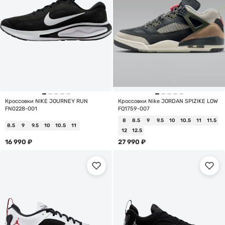
Кроссовки NIKE JOURNEY RUN
Кроссовки Nike JORDAN SPIZIKE LOW
FN0228-001
FQ1759-007
8
8.5
9
9.5
10
10.5
11
11.5
8.5
9
9.5
10
10.5
11
12
12.5
16 990
₽
27 990
₽