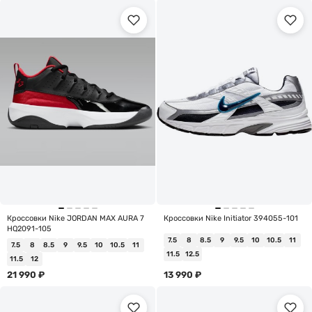
Кроссовки Nike JORDAN MAX AURA 7
Кроссовки Nike Initiator 394055-101
HQ2091-105
7.5
8
8.5
9
9.5
10
10.5
11
7.5
8
8.5
9
9.5
10
10.5
11
11.5
12.5
11.5
12
21 990
₽
13 990
₽