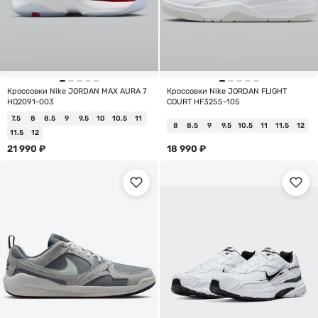
Кроссовки Nike JORDAN MAX AURA 7
Кроссовки Nike JORDAN FLIGHT
HQ2091-003
COURT HF3255-105
7.5
8
8.5
9
9.5
10
10.5
11
8
8.5
9
9.5
10.5
11
11.5
12
11.5
12
21 990
₽
18 990
₽