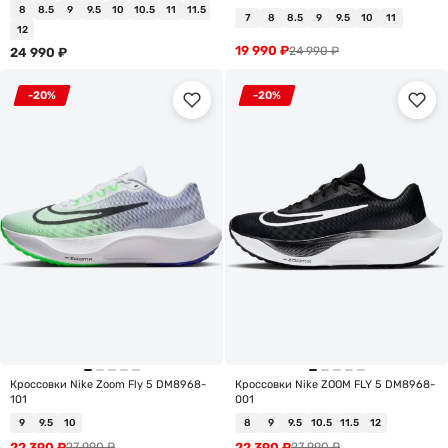
8
8.5
9
9.5
10
10.5
11
11.5
7
8
8.5
9
9.5
10
11
12
19 990
₽
24 990
₽
24 990
₽
-20%
-20%
Кроссовки Nike Zoom Fly 5 DM8968-
Кроссовки Nike ZOOM FLY 5 DM8968-
101
001
9
9.5
10
8
9
9.5
10.5
11.5
12
22 390
₽
22 390
₽
27 990
₽
27 990
₽