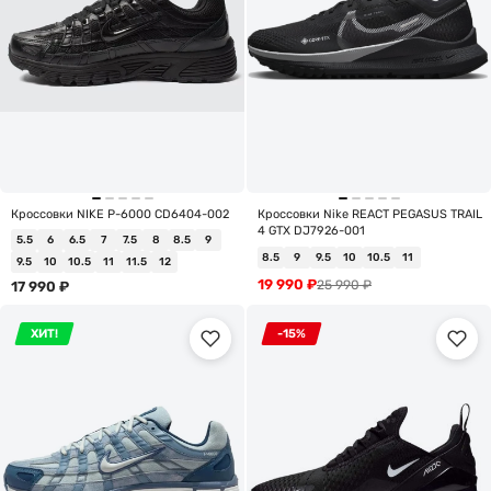
Кроссовки NIKE P-6000 CD6404-002
Кроссовки Nike REACT PEGASUS TRAIL
4 GTX DJ7926-001
5.5
6
6.5
7
7.5
8
8.5
9
8.5
9
9.5
10
10.5
11
9.5
10
10.5
11
11.5
12
19 990
₽
25 990
₽
17 990
₽
ХИТ!
-15%