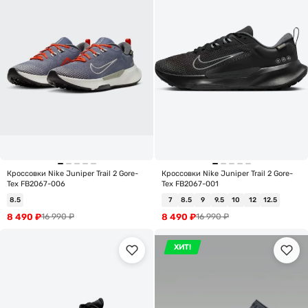
Кроссовки Nike Juniper Trail 2 Gore-
Кроссовки Nike Juniper Trail 2 Gore-
Tex FB2067-006
Tex FB2067-001
8.5
7
8.5
9
9.5
10
12
12.5
8 490
₽
8 490
₽
16 990
₽
16 990
₽
ХИТ!