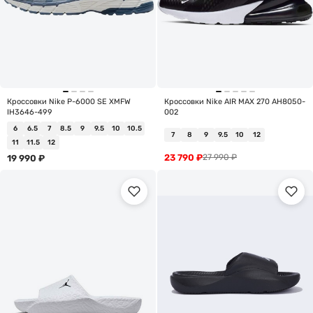
Кроссовки Nike P-6000 SE XMFW
Кроссовки Nike AIR MAX 270 AH8050-
IH3646-499
002
6
6.5
7
8.5
9
9.5
10
10.5
7
8
9
9.5
10
12
11
11.5
12
23 790
₽
27 990
₽
19 990
₽