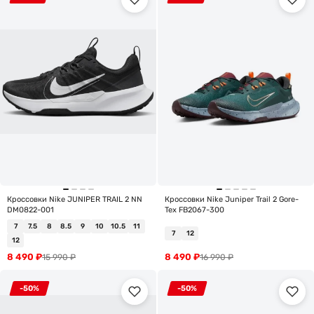
Кроссовки Nike JUNIPER TRAIL 2 NN
Кроссовки Nike Juniper Trail 2 Gore-
DM0822-001
Tex FB2067-300
7
7.5
8
8.5
9
10
10.5
11
7
12
12
8 490
₽
8 490
₽
15 990
₽
16 990
₽
-50%
-50%