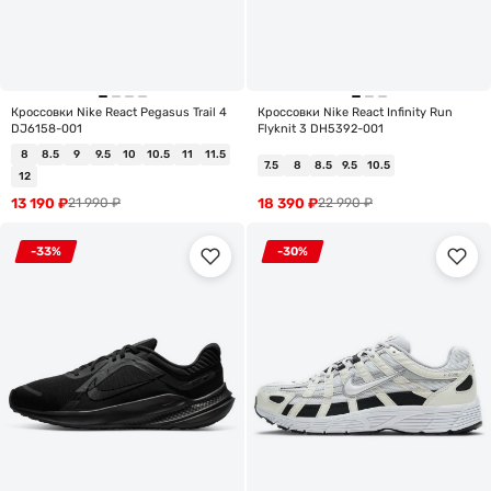
Кроссовки Nike React Pegasus Trail 4
Кроссовки Nike React Infinity Run
DJ6158-001
Flyknit 3 DH5392-001
8
8.5
9
9.5
10
10.5
11
11.5
7.5
8
8.5
9.5
10.5
12
13 190
₽
18 390
₽
21 990
₽
22 990
₽
-33%
-30%