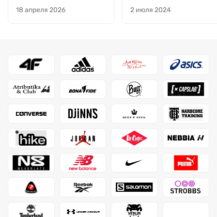
хорошо будет" где полнота,
За такую цену просто
18 апреля 2026
2 июля 2024
где описание обуви. Что
находка
внутри, как пришито или
склеено или
вулканизация. Нужно
уволить кто на китайском
и поставить того кто на
Русском