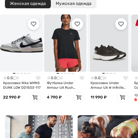
Женская одежда
Мужская одежда
0.0
0
0.0
0
0.0
0
Кроссовки Nike WMNS
Футболка Under
Кроссовки Under
Б
DUNK LOW DD1503-117
Armour UA Rush
Armour UA W Infinite
C
Energy SS 2.0-BLK
3027524-001
1
1379141-001
22 990
₽
4 790
₽
11 990
₽
8