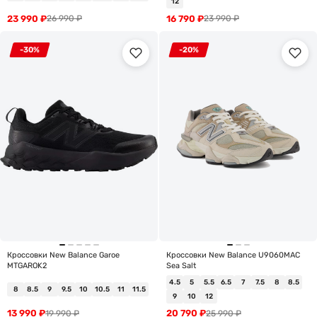
12
23 990
₽
16 790
₽
26 990
₽
23 990
₽
-30%
-20%
Кроссовки New Balance Garoe
Кроссовки New Balance U9060MAC
MTGAROK2
Sea Salt
4.5
5
5.5
6.5
7
7.5
8
8.5
8
8.5
9
9.5
10
10.5
11
11.5
9
10
12
13 990
₽
20 790
₽
19 990
₽
25 990
₽