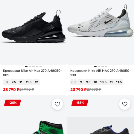
Кроссовки Nike Air Max 270 AH8050-
Кроссовки Nike AIR MAX 270 AH8050-
005
100
8
9.5
11
11.5
12
8.5
9
9.5
10
10.5
11
11.5
23 790
₽
23 790
₽
27 990
₽
27 990
₽
-20%
-58%