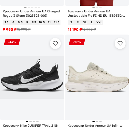
Кроссовки Under Armour UA Charged
Толстовка Under Armour UA
Rogue 3 Storm 3025523-003
Unstoppable Flc FZ HD EU 1389352-
001
7.5
8
8.5
9
9.5
10.5
11
11.5
S
M
XL
L
XXL
9 990
₽
11 190
₽
15 990
₽
13 990
₽
-47%
-20%
Кроссовки Nike JUNIPER TRAIL 2 NN
Кроссовки Under Armour UA Infinite