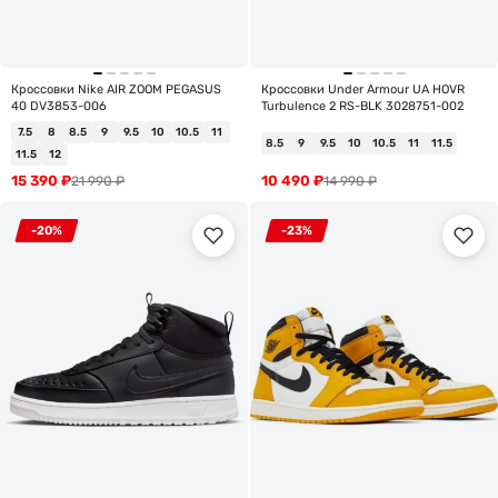
Кроссовки Nike AIR ZOOM PEGASUS
Кроссовки Under Armour UA HOVR
40 DV3853-006
Turbulence 2 RS-BLK 3028751-002
7.5
8
8.5
9
9.5
10
10.5
11
8.5
9
9.5
10
10.5
11
11.5
11.5
12
15 390
₽
10 490
₽
21 990
₽
14 990
₽
-20%
-23%