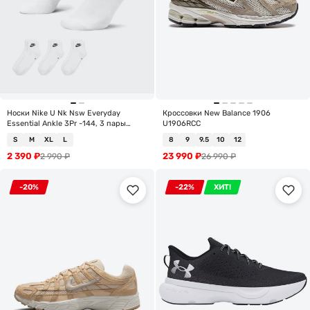
Носки Nike U Nk Nsw Everyday
Кроссовки New Balance 1906
Essential Ankle 3Pr -144, 3 пары
U1906RCC
DX5074-101
S
M
XL
L
8
9
9.5
10
12
2 390
₽
23 990
₽
2 990
₽
26 990
₽
-20%
-22%
ХИТ!