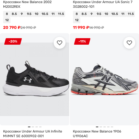
Кроссовки New Balance 2002
Кроссовки Under Armour UA Sonic 7
M2002REK
3028002-101
8
8.5
9
9.5
10
10.5
11
11.5
8
8.5
9
9.5
10
10.5
11
11.5
12
12
20 790
₽
11 990
₽
24 990
₽
14 990
₽
-20%
-11%
Кроссовки Under Armour UA Infinite
Кроссовки New Balance 1906
MVMNT SE 6000902-001
U1906AC