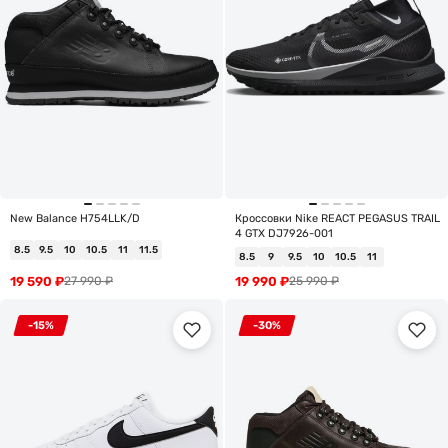
New Balance H754LLK/D
Кроссовки Nike REACT PEGASUS TRAIL
4 GTX DJ7926-001
8.5
9.5
10
10.5
11
11.5
8.5
9
9.5
10
10.5
11
19 590
₽
19 990
₽
27 990
₽
25 990
₽
-15%
-30%