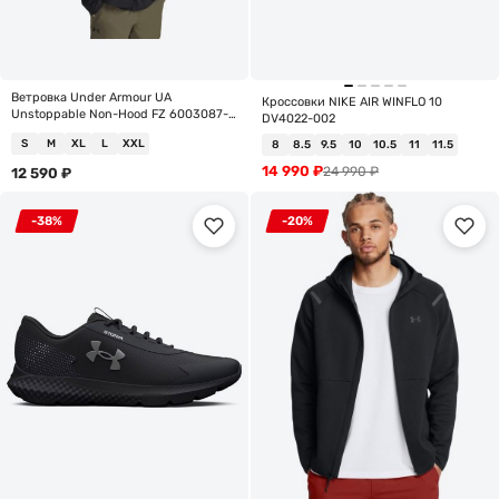
Ветровка Under Armour UA
Кроссовки NIKE AIR WINFLO 10
Unstoppable Non-Hood FZ 6003087-
DV4022-002
001
S
M
XL
L
XXL
8
8.5
9.5
10
10.5
11
11.5
14 990
₽
24 990
₽
12 590
₽
-38%
-20%