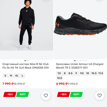
Спортивный костюм Nike M Nk Club
Кроссовки Under Armour UA Charged
Flc Gx Hd Trk Suit Black DM6838-010
Bandit TR 3 3028371-001
7.5
8
8.5
9
9.5
10
10.5
11.5
S
M
XL
L
12.5
7 990
₽
6 990
₽
15 990
₽
9 990
₽
-15%
ХИТ!
-15%
ХИТ!