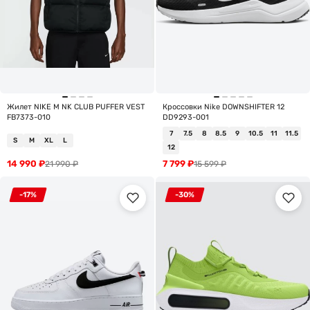
Жилет NIKE M NK CLUB PUFFER VEST
Кроссовки Nike DOWNSHIFTER 12
FB7373-010
DD9293-001
7
7.5
8
8.5
9
10.5
11
11.5
S
M
XL
L
12
14 990
₽
7 799
₽
21 990
₽
15 599
₽
-17%
-30%