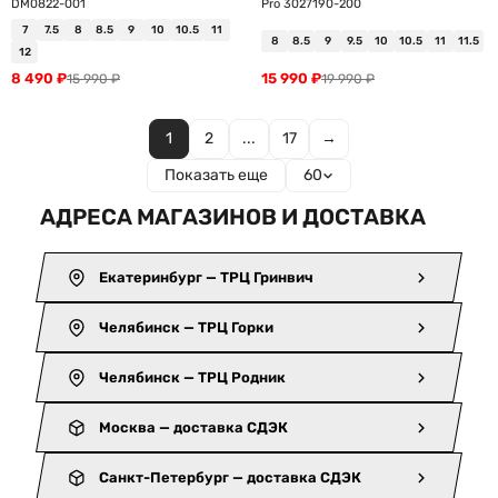
DM0822-001
Pro 3027190-200
7
7.5
8
8.5
9
10
10.5
11
8
8.5
9
9.5
10
10.5
11
11.5
12
8 490
₽
15 990
₽
15 990
₽
19 990
₽
1
2
...
17
→
Показать еще
60
АДРЕСА МАГАЗИНОВ И ДОСТАВКА
Екатеринбург — ТРЦ Гринвич
Челябинск — ТРЦ Горки
Челябинск — ТРЦ Родник
Москва — доставка СДЭК
Санкт-Петербург — доставка СДЭК