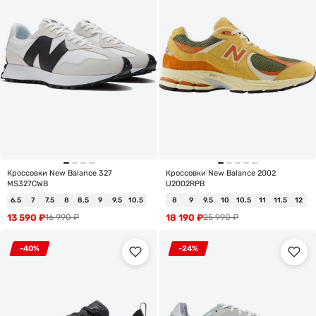
Кроссовки New Balance 327
Кроссовки New Balance 2002
MS327CWB
U2002RPB
6.5
7
7.5
8
8.5
9
9.5
10.5
8
9
9.5
10
10.5
11
11.5
12
13 590
₽
18 190
₽
16 990
₽
25 990
₽
-40%
-24%