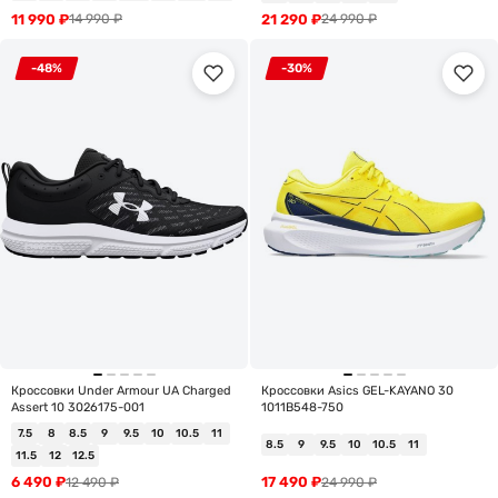
11 990
₽
21 290
₽
14 990
₽
24 990
₽
-48%
-30%
Кроссовки Under Armour UA Charged
Кроссовки Asics GEL-KAYANO 30
Assert 10 3026175-001
1011B548-750
7.5
8
8.5
9
9.5
10
10.5
11
8.5
9
9.5
10
10.5
11
11.5
12
12.5
6 490
₽
17 490
₽
12 490
₽
24 990
₽