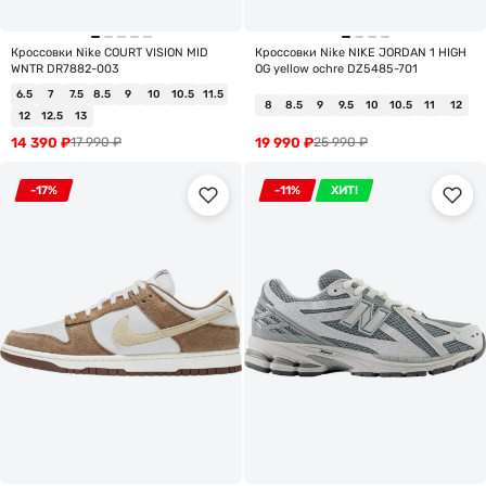
Кроссовки Nike COURT VISION MID
Кроссовки Nike NIKE JORDAN 1 HIGH
WNTR DR7882-003
OG yellow ochre DZ5485-701
6.5
7
7.5
8.5
9
10
10.5
11.5
8
8.5
9
9.5
10
10.5
11
12
12
12.5
13
14 390
₽
19 990
₽
17 990
₽
25 990
₽
-17%
-11%
ХИТ!