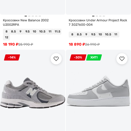
Кроссовки New Balance 2002
Кроссовки Under Armour Project Rock
U2002RPA
7 3027600-004
8
8.5
9
9.5
10
10.5
11
11.5
8
8.5
9
9.5
10
10.5
11
12
18 190
₽
18 890
₽
25 990
₽
26 990
₽
-14%
-30%
ХИТ!