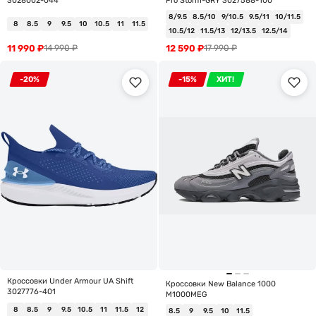
3028002-044
Pro Storm-GRY 3027588-100
8/9.5
8.5/10
9/10.5
9.5/11
10/11.5
8
8.5
9
9.5
10
10.5
11
11.5
10.5/12
11.5/13
12/13.5
12.5/14
11 990
₽
12 590
₽
14 990
₽
17 990
₽
-20%
-15%
ХИТ!
Кроссовки Under Armour UA Shift
Кроссовки New Balance 1000
3027776-401
M1000MEG
8
8.5
9
9.5
10.5
11
11.5
12
8.5
9
9.5
10
11.5