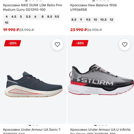
Кроссовки NIKE DUNK LOW Retro Prm
Кроссовки New Balance 1906
Medium Curry DD1390-100
U1906RSB
4
4.5
5
5.5
6
8
8.5
9.5
8.5
9
9.5
10
10.5
12
10
19 990
₽
23 990
₽
23 990
₽
26 990
₽
-20%
-30%
Кроссовки Under Armour UA Sonic 7
Кроссовки Under Armour UA U Infinite