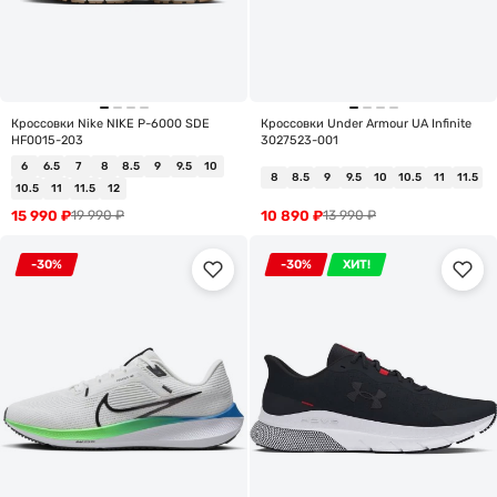
Кроссовки Nike NIKE P-6000 SDE
Кроссовки Under Armour UA Infinite
HF0015-203
3027523-001
6
6.5
7
8
8.5
9
9.5
10
8
8.5
9
9.5
10
10.5
11
11.5
10.5
11
11.5
12
15 990
₽
10 890
₽
19 990
₽
13 990
₽
-30%
-30%
ХИТ!