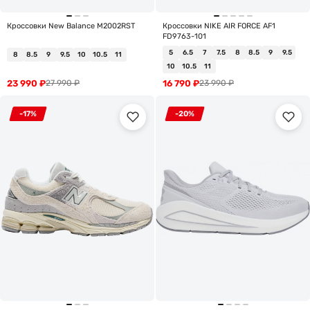
Кроссовки New Balance M2002RST
Кроссовки NIKE AIR FORCE AF1
FD9763-101
5
6.5
7
7.5
8
8.5
9
9.5
8
8.5
9
9.5
10
10.5
11
10
10.5
11
23 990
₽
16 790
₽
27 990
₽
23 990
₽
-17%
-20%