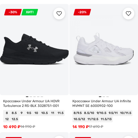
-30%
ХИТ!
-20%
Кроссовки Under Armour UA HOVR
Кроссовки Under Armour UA Infinite
Turbulence 2 RS-BLK 3028751-001
MVMNT SE 6000902-100
8
8.5
9
9.5
10
10.5
11
11.5
8/9.5
8.5/10
9/10.5
9.5/11
10/11.5
12
12.5
10.5/12
11/12.5
11.5/13
10 490
₽
14 190
₽
14 990
₽
17 690
₽