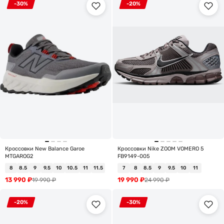
-30%
-20%
Кроссовки New Balance Garoe
Кроссовки Nike ZOOM VOMERO 5
MTGAROG2
FB9149-005
8
8.5
9
9.5
10
10.5
11
11.5
7
8
8.5
9
9.5
10
11
13 990
₽
19 990
₽
19 990
₽
24 990
₽
-20%
-30%