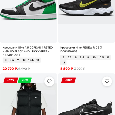
Кроссовки Nike AIR JORDAN 1 RETEO
Кроссовки Nike RENEW RIDE 3
HIGH OG BLACK AND LUCKY GREEN
DC8185-008
DZ5485-031
7
7.5
8
8.5
9
10
10.5
11
8
8.5
9
10
10.5
11
12
20 790
₽
5 890
₽
25 990
₽
13 990
₽
-32%
ХИТ!
-50%