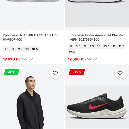
Кроссовки NIKE AIR FORCE 1 '07 LV8 L
Кроссовки Under Armour UA Phantom
HV9509-100
4-GRN 3027593-300
8
8.5
9
9.5
10
10.5
11
11.5
7.5
9
9.5
10
10.5
12.5
19 990
₽
12 590
₽
23 990
₽
17 990
₽
ХИТ!
-40%