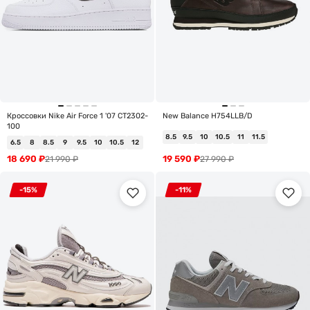
Кроссовки Nike Air Force 1 '07 CT2302-
New Balance H754LLB/D
100
8.5
9.5
10
10.5
11
11.5
6.5
8
8.5
9
9.5
10
10.5
12
18 690
₽
19 590
₽
21 990
₽
27 990
₽
-15%
-11%