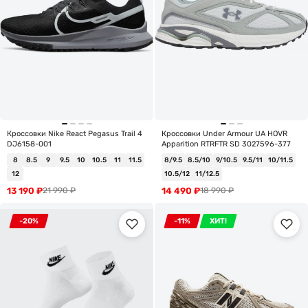
Кроссовки Nike React Pegasus Trail 4
Кроссовки Under Armour UA HOVR
DJ6158-001
Apparition RTRFTR SD 3027596-377
8
8.5
9
9.5
10
10.5
11
11.5
8/9.5
8.5/10
9/10.5
9.5/11
10/11.5
12
10.5/12
11/12.5
13 190
₽
14 490
₽
21 990
₽
18 990
₽
-20%
-11%
ХИТ!