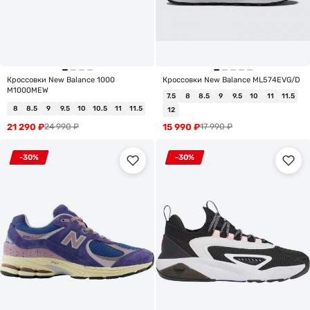
Кроссовки New Balance 1000
Кроссовки New Balance ML574EVG/D
M1000MEW
7.5
8
8.5
9
9.5
10
11
11.5
8
8.5
9
9.5
10
10.5
11
11.5
12
21 290
₽
15 990
₽
24 990
₽
17 990
₽
-30%
-30%