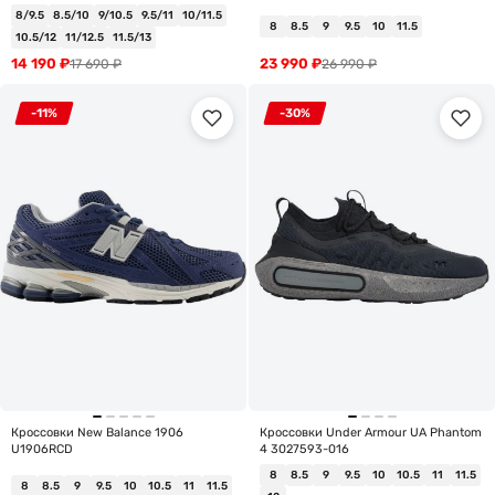
8/9.5
8.5/10
9/10.5
9.5/11
10/11.5
8
8.5
9
9.5
10
11.5
10.5/12
11/12.5
11.5/13
14 190
₽
23 990
₽
17 690
₽
26 990
₽
-11%
-30%
Кроссовки New Balance 1906
Кроссовки Under Armour UA Phantom
U1906RCD
4 3027593-016
8
8.5
9
9.5
10
10.5
11
11.5
8
8.5
9
9.5
10
10.5
11
11.5