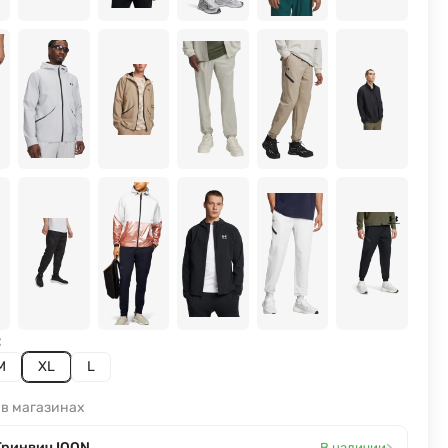
:
M
XL
L
 в магазинах
›
Гринвич IQON
В наличии