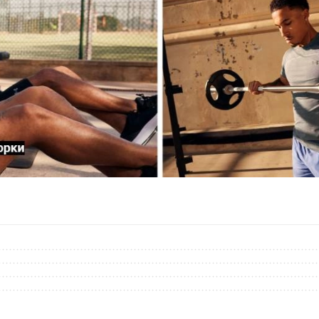
1382801-870
1382831-338