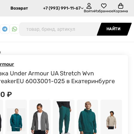
Возврат
+7 (993) 991-11-67
Войти
Избранное
Корзина
НАЙТИ
е
Armour
вка Under Armour UA Stretch Wvn
reakerEU 6003001-025 в Екатеринбурге
90
₽