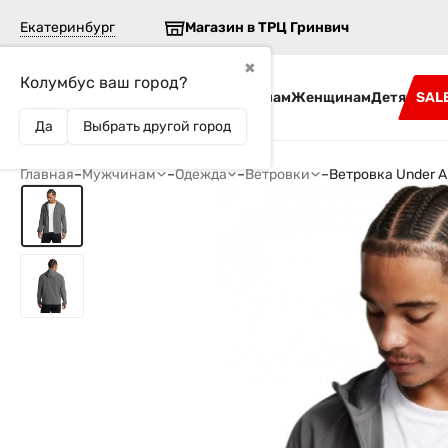
Екатеринбург
Магазин в ТРЦ Гринвич
✖
Колумбус ваш город?
Бренды
Мужчинам
Женщинам
Детям
SAL
Да
Выбрать другой город
Главная
–
Мужчинам
–
Одежда
–
Ветровки
–
Ветровка Under A