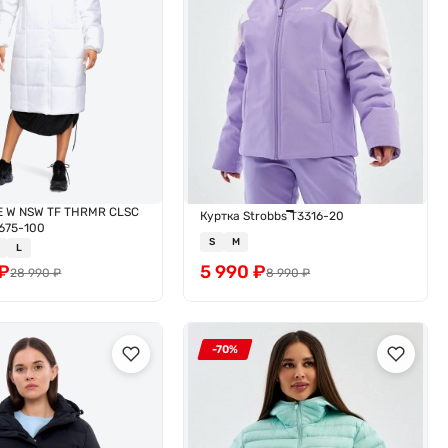
KE W NSW TF THRMR CLSC
Куртка Strobbs T3316-20
675-100
S
M
L
₽
5 990
₽
28 990
₽
8 990
₽
-70%