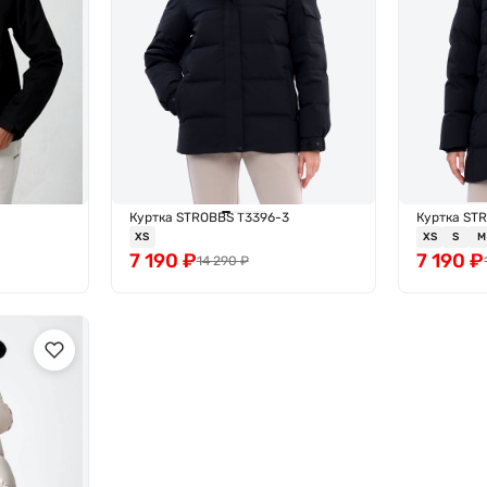
Куртка STROBBS T3396-3
Куртка ST
XS
XS
S
M
7 190
₽
7 190
₽
14 290
₽