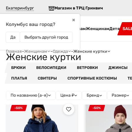
Екатеринбург
Магазин в ТРЦ Гринвич
✖
Колумбус ваш город?
Бренды
Мужчинам
Женщинам
Детям
SAL
Да
Выбрать другой город
Главная
–
Женщинам
–
Одежда
–
Женские куртки
Женские куртки
БРЮКИ
ВЕЛОСИПЕДКИ
ВЕТРОВКИ
ДЖИНСЫ
ПЛАТЬЯ
СВИТЕРЫ
СПОРТИВНЫЕ КОСТЮМЫ
Т
По названию (а-я)
Цена ₽
Бренд
Размер
-50%
-50%