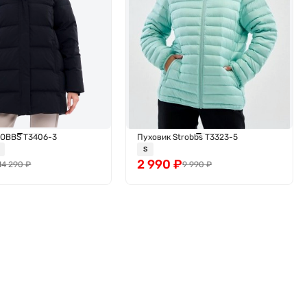
ROBBS T3406-3
Пуховик Strobbs T3323-5
S
2 990
₽
14 290
₽
9 990
₽