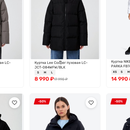
Куртка NI
ая LC-
Куртка Lee Cooper пуховая LC-
PARKA FB7
JCT-084WFW/BLK
XS
S
M
S
M
L
8 990
₽
14 990
17 990
₽
-50%
-50%