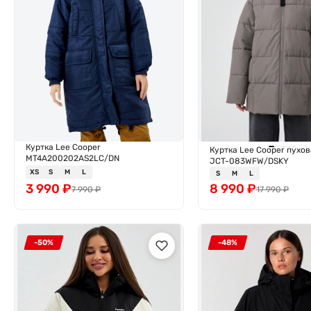
Куртка Lee Cooper
Куртка Lee Cooper пухов
MT4A200202AS2LC/DN
JCT-083WFW/DSKY
XS
S
M
L
S
M
L
3 990
₽
8 990
₽
7 990
₽
17 990
₽
-50%
-48%