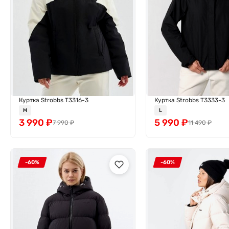
Куртка Strobbs T3316-3
Куртка Strobbs T3333-3
M
L
3 990
₽
5 990
₽
7 990
₽
11 490
₽
-60%
-60%