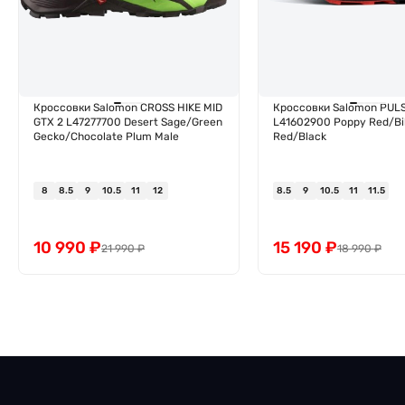
Кроссовки Salomon CROSS HIKE MID
Кроссовки Salomon PUL
GTX 2 L47277700 Desert Sage/Green
L41602900 Poppy Red/Bi
Gecko/Chocolate Plum Male
Red/Black
8
8.5
9
10.5
11
12
8.5
9
10.5
11
11.5
10 990
₽
15 190
₽
21 990
₽
18 990
₽