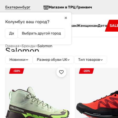
Екатеринбург
Магазин в ТРЦ Гринвич
✖
Колумбус ваш город?
Бренды
Мужчинам
Женщинам
Детям
SAL
Да
Выбрать другой город
Главная
–
Бренды
–
Salomon
Salomon
Новинки
Размер обуви UK
Тип товаров
-50%
-20%