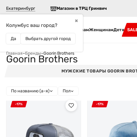
Екатеринбург
Магазин в ТРЦ Гринвич
✖
Колумбус ваш город?
Бренды
Мужчинам
Женщинам
Детям
SAL
Да
Выбрать другой город
Главная
–
Бренды
–
Goorin Brothers
Goorin Brothers
МУЖСКИЕ ТОВАРЫ GOORIN BRO
По названию (а-я)
Пол
-17%
-17%