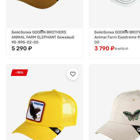
Бейсболка GOORIN BROTHERS
Бейсболка GOORIN BROT
ANIMAL FARM ELEPHANT бежевый
Animal Farm Exxxtreme 
90-895-02-00
00
5 290
₽
3 790
₽
4 690
₽
-19%