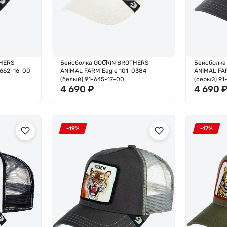
HERS
Бейсболка GOORIN BROTHERS
Бейсболка
662-16-00
ANIMAL FARM Eagle 101-0384
ANIMAL FA
(белый) 91-645-17-00
(серый) 9
4 690
₽
4 690
-19%
-17%