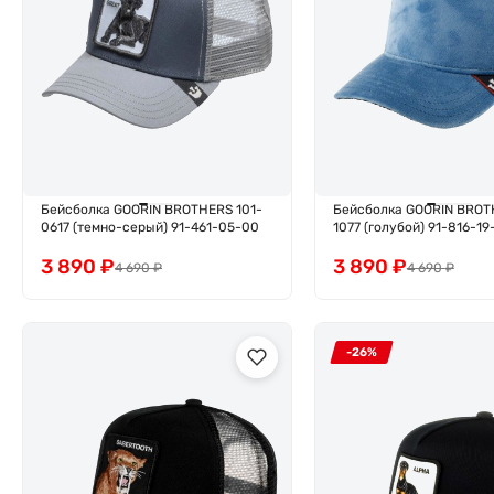
Бейсболка GOORIN BROTHERS 101-
Бейсболка GOORIN BROT
0617 (темно-серый) 91-461-05-00
1077 (голубой) 91-816-19
3 890
₽
3 890
₽
4 690
₽
4 690
₽
-26%