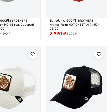
 GOORIN BROTHERS
Бейсболка GOORIN BROTHERS
RM HOMIE голубь серый
Animal Farm HOT CHEETAH 91-571-
-00
76-00
₽
3 990
₽
4 690
₽
6 290
₽