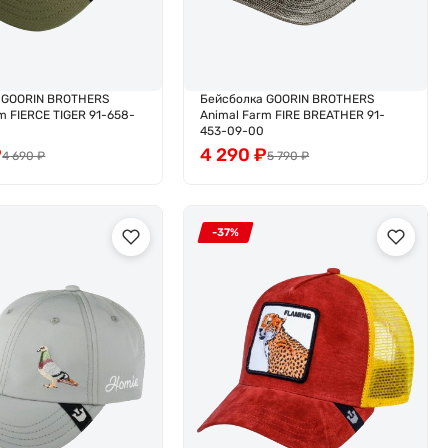
 GOORIN BROTHERS
Бейсболка GOORIN BROTHERS
m FIERCE TIGER 91-658-
Animal Farm FIRE BREATHER 91-
453-09-00
₽
4 290
₽
4 690
₽
5 790
₽
-37%