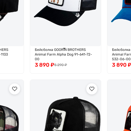
HERS
Бейсболка GOORIN BROTHERS
Бейсболка
-1133
Animal Farm Alpha Dog 91-641-72-
Animal Fa
00
532-06-00
3 890
₽
3 890
5 290
₽