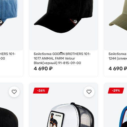
HERS 101-
Бейсболка GOORIN BROTHERS 101-
Бейсболка
-00
1077 ANIMAL FARM Velour
1244 (оли
Blank(черный) 91-815-09-00
4 690
₽
4 690
-26%
-29%