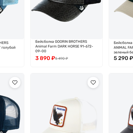
Бейсболка GOORIN BROTHERS
HERS
Бейсболка
Animal Farm DARK HORSE 91-672-
 голубой
ANIMAL FA
09-00
зеленый б
3 890
₽
5 290
5 490
₽