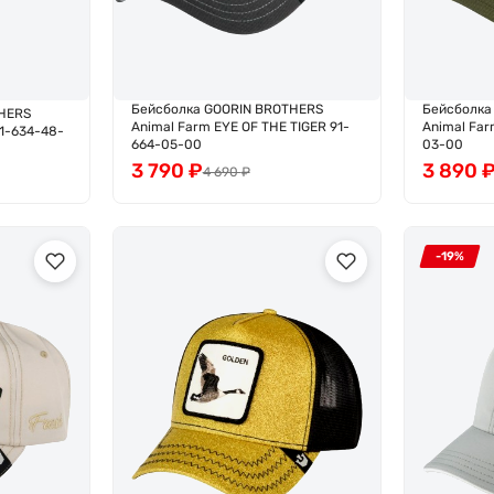
Бейсболка GOORIN BROTHERS
Бейсболка
HERS
Animal Farm EYE OF THE TIGER 91-
Animal Far
91-634-48-
664-05-00
03-00
3 790
₽
3 890
4 690
₽
-19%