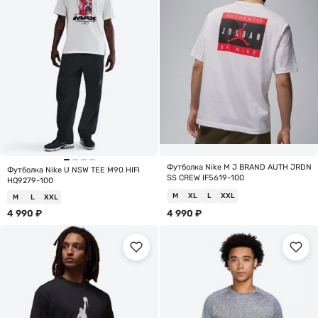
Футболка Nike M J BRAND AUTH JRDN
Футболка Nike U NSW TEE M90 HIFI
SS CREW IF5619-100
HQ9279-100
M
XL
L
XXL
M
L
XXL
4 990
₽
4 990
₽