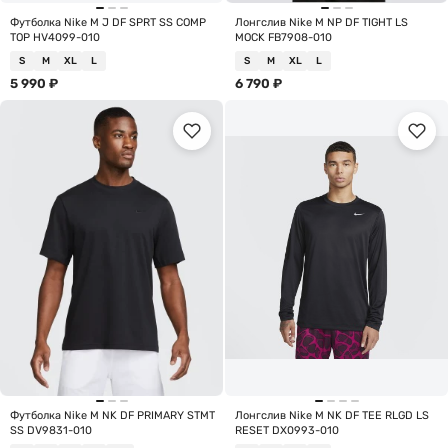
Футболка Nike M J DF SPRT SS COMP
Лонгслив Nike M NP DF TIGHT LS
TOP HV4099-010
MOCK FB7908-010
S
M
XL
L
S
M
XL
L
5 990
₽
6 790
₽
Футболка Nike M NK DF PRIMARY STMT
Лонгслив Nike M NK DF TEE RLGD LS
SS DV9831-010
RESET DX0993-010