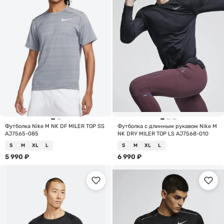
Футболка Nike M NK DF MILER TOP SS
Футболка с длинным рукавом Nike M
AJ7565-085
NK DRY MILER TOP LS AJ7568-010
S
M
XL
L
S
M
XL
L
5 990
₽
6 990
₽