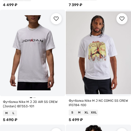
4 499
₽
7 399
₽
Футболка Nike M J NC COMIC SS CREW
Футболка Nike M J JD AIR SS CREW
IF0784-100
(Jordan) IB7353-101
S
M
XL
XXL
M
L
5 490
₽
5 499
₽