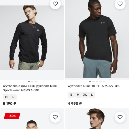
Футболка с длинным рукавом Nike
Футболка Nike Dri-FIT AR6029-010
Sportswear AR5193-010
S
M
XL
L
M
L
5 190
₽
4 990
₽
-30%