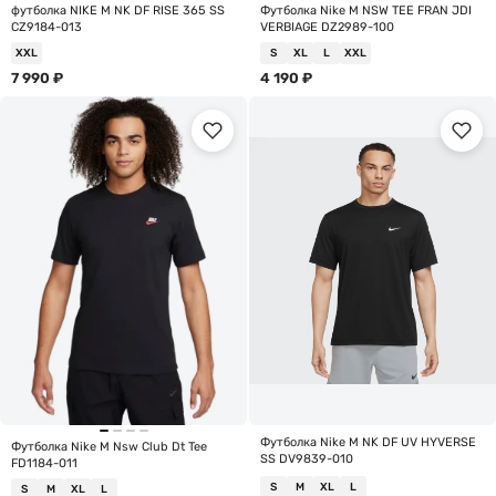
футболка NIKE M NK DF RISE 365 SS
Футболка Nike M NSW TEE FRAN JDI
CZ9184-013
VERBIAGE DZ2989-100
XXL
S
XL
L
XXL
7 990
₽
4 190
₽
Футболка Nike M NK DF UV HYVERSE
Футболка Nike M Nsw Club Dt Tee
SS DV9839-010
FD1184-011
S
M
XL
L
S
M
XL
L