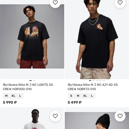
Футболка Nike M J NC LIGHTS SS
Футболка Nike M J NC AJ1 AD SS
CREW HQ9000-010
CREW HQ8972-010
M
XL
L
S
M
XL
L
5 990
₽
5 499
₽