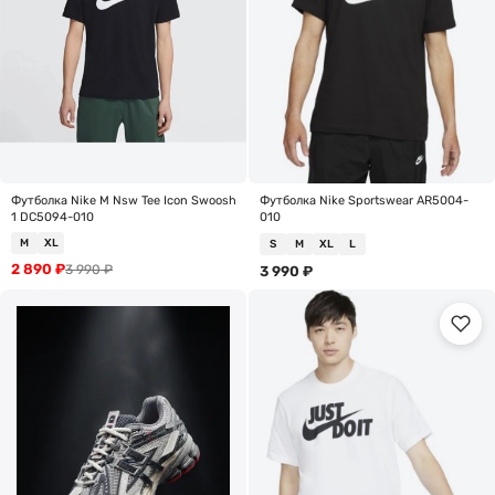
Футболка Nike M Nsw Tee Icon Swoosh
Футболка Nike Sportswear AR5004-
1 DC5094-010
010
M
XL
S
M
XL
L
2 890
₽
3 990
₽
3 990
₽