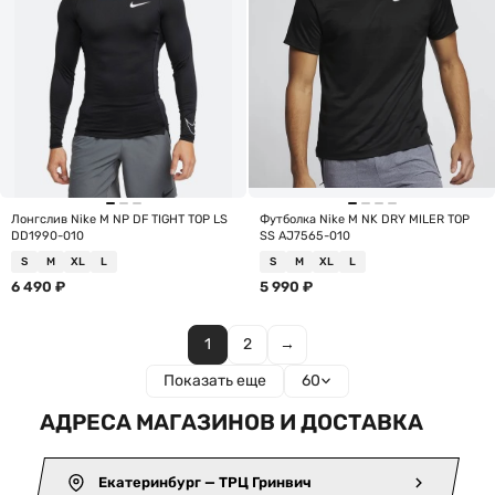
Лонгслив Nike M NP DF TIGHT TOP LS
Футболка Nike M NK DRY MILER TOP
DD1990-010
SS AJ7565-010
S
M
XL
L
S
M
XL
L
6 490
₽
5 990
₽
1
2
→
Показать еще
60
АДРЕСА МАГАЗИНОВ И ДОСТАВКА
Екатеринбург — ТРЦ Гринвич