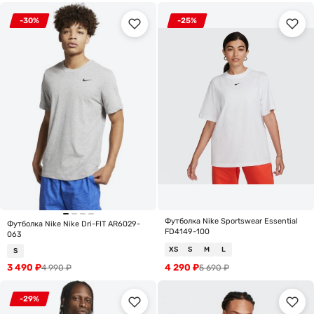
-30%
-25%
Футболка Nike Sportswear Essential
Футболка Nike Nike Dri-FIT AR6029-
FD4149-100
063
XS
S
M
L
S
3 490
₽
4 290
₽
4 990
₽
5 690
₽
-29%