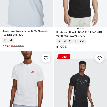
Футболка Nike M Nsw 12 Mo Swoosh
Футболка Nike M NSW TEE FRAN JDI
Tee DN5243-100
VERBIAGE DZ2989-010
M
XL
S
M
XL
L
XXL
3 190
₽
3 990
₽
4 190
₽
-20%