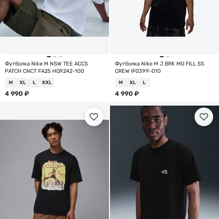
Футболка Nike M NSW TEE ACCS
Футболка Nike M J BRK MG FILL SS
PATCH CNCT FA25 HQ9242-100
CREW IF0399-010
M
XL
L
XXL
M
XL
L
4 990
₽
4 990
₽