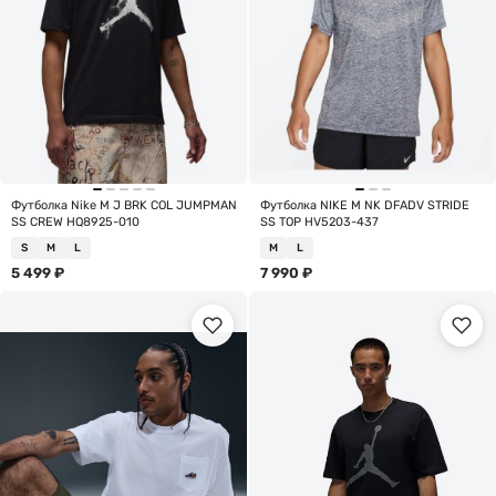
Футболка Nike M J BRK COL JUMPMAN
Футболка NIKE M NK DFADV STRIDE
SS CREW HQ8925-010
SS TOP HV5203-437
S
M
L
M
L
5 499
₽
7 990
₽