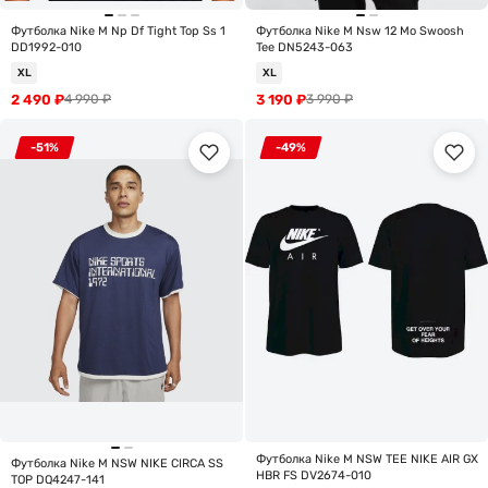
Футболка Nike M Np Df Tight Top Ss 1
Футболка Nike M Nsw 12 Mo Swoosh
DD1992-010
Tee DN5243-063
XL
XL
2 490
₽
3 190
₽
4 990
₽
3 990
₽
-51%
-49%
Футболка Nike M NSW TEE NIKE AIR GX
Футболка Nike M NSW NIKE CIRCA SS
HBR FS DV2674-010
TOP DQ4247-141