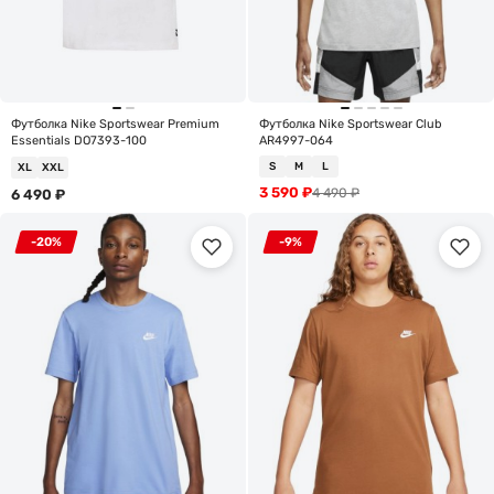
Футболка Nike Sportswear Premium
Футболка Nike Sportswear Club
Essentials DO7393-100
AR4997-064
S
M
L
XL
XXL
3 590
₽
4 490
₽
6 490
₽
-20%
-9%