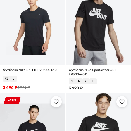
Футболка Nike Dri-FIT BV0644-010
Футболка Nike Sportswear JDI
AR5006-011
XL
L
S
M
XL
L
3 490
₽
4 990
₽
3 990
₽
-28%