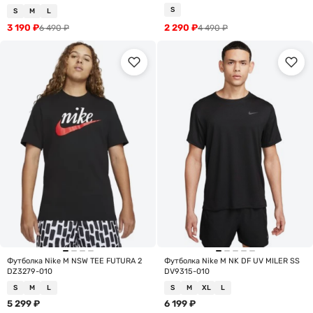
S
S
M
L
3 190
₽
2 290
₽
6 490
₽
4 490
₽
Футболка Nike M NSW TEE FUTURA 2
Футболка Nike M NK DF UV MILER SS
DZ3279-010
DV9315-010
S
M
L
S
M
XL
L
5 299
₽
6 199
₽