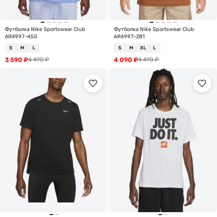
Футболка Nike Sportswear Club
Футболка Nike Sportswear Club
AR4997-450
AR4997-281
S
M
L
S
M
XL
L
3 590
₽
4 090
₽
4 490
₽
4 490
₽