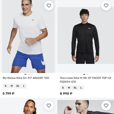
Футболка Nike Dri-FIT AR6029-100
Лонгслив Nike M NK DF PACER TOP HZ
FQ2494-010
S
M
XL
L
S
M
XL
L
5 799
₽
8 990
₽