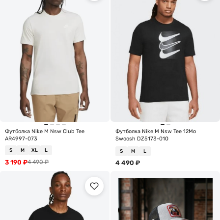
Футболка Nike M Nsw Club Tee
Футболка Nike M Nsw Tee 12Mo
AR4997-073
Swoosh DZ5173-010
S
M
XL
L
S
M
L
3 190
₽
4 490
₽
4 490
₽