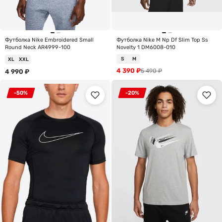
Футболка Nike Embroidered Small
Футболка Nike M Np Df Slim Top Ss
Round Neck AR4999-100
Novelty 1 DM6008-010
S
M
XL
XXL
4 390
₽
5 490
₽
4 990
₽
-50%
-20%