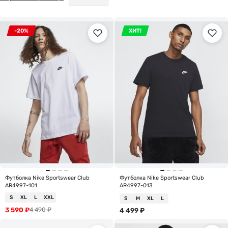
-20%
ХИТ!
Футболка Nike Sportswear Club
Футболка Nike Sportswear Club
AR4997-101
AR4997-013
S
XL
L
XXL
S
M
XL
L
3 590
₽
4 490
₽
4 499
₽