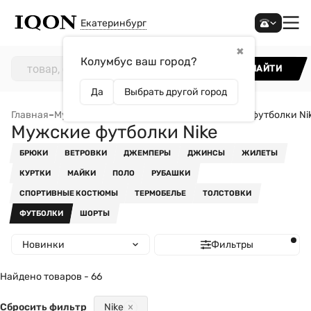
Екатеринбург
✖
Колумбус ваш город?
НАЙТИ
Да
Выбрать другой город
Главная
–
Мужчинам
–
Одежда
–
Футболки
–
Мужские футболки Ni
Мужские футболки Nike
БРЮКИ
ВЕТРОВКИ
ДЖЕМПЕРЫ
ДЖИНСЫ
ЖИЛЕТЫ
КУРТКИ
МАЙКИ
ПОЛО
РУБАШКИ
СПОРТИВНЫЕ КОСТЮМЫ
ТЕРМОБЕЛЬЕ
ТОЛСТОВКИ
ФУТБОЛКИ
ШОРТЫ
Новинки
Фильтры
Найдено товаров - 66
Сбросить фильтр
Nike