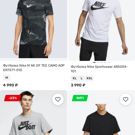
Футболка Nike M NK DF TEE CAMO AOP
Футболка Nike Sportswear AR5004-
DR7571-010
101
M
XL
L
XXL
4 990
₽
3 990
₽
-23%
ХИТ!