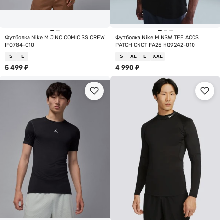
Футболка Nike M J NC COMIC SS CREW
Футболка Nike M NSW TEE ACCS
IF0784-010
PATCH CNCT FA25 HQ9242-010
S
L
S
XL
L
XXL
5 499
₽
4 990
₽