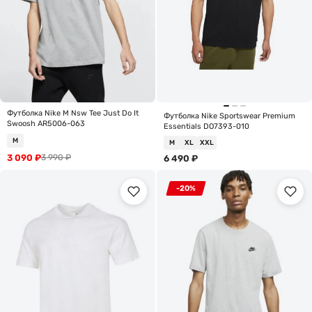
Футболка Nike M Nsw Tee Just Do It
Футболка Nike Sportswear Premium
Swoosh AR5006-063
Essentials DO7393-010
M
M
XL
XXL
3 090
₽
3 990
₽
6 490
₽
-20%