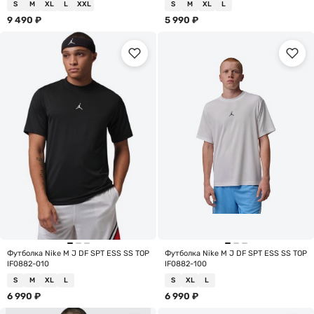
S
M
XL
L
XXL
S
M
XL
L
9 490
₽
5 990
₽
Футболка Nike M J DF SPT ESS SS TOP
Футболка Nike M J DF SPT ESS SS TOP
IF0882-010
IF0882-100
S
M
XL
L
S
XL
L
6 990
₽
6 990
₽