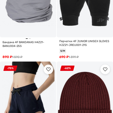
Перчатки 4F JUNIOR UNISEX GLOVES
Бандана 4F BANDANAS H4Z21-
HJZ21-JREU001-21S
BANU004-25S
S/M
890
₽
690
₽
1 590
₽
1 399
₽
-75%
-62%