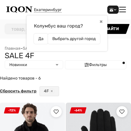
Екатеринбург
✖
Колумбус ваш город?
НАЙТИ
Да
Выбрать другой город
Главная
–
SALE
–
SALE 4F
SALE 4F
Новинки
Фильтры
Найдено товаров - 6
Сбросить фильтр
4F
-72%
-64%