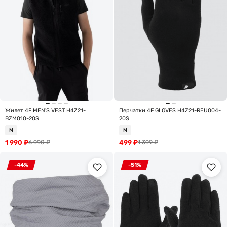
Жилет 4F MEN'S VEST H4Z21-
Перчатки 4F GLOVES H4Z21-REU004-
BZM010-20S
20S
M
M
1 990
₽
499
₽
6 990
₽
1 399
₽
-44%
-51%