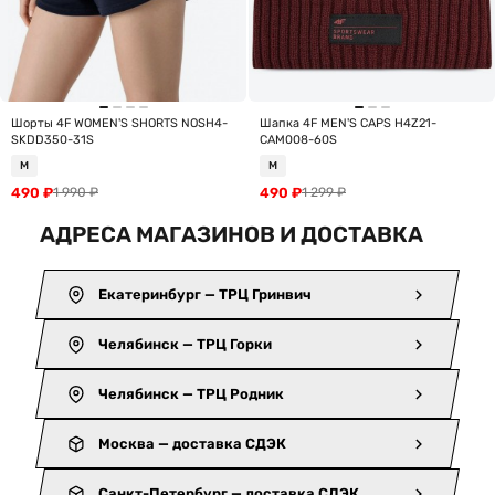
Шорты 4F WOMEN'S SHORTS NOSH4-
Шапка 4F MEN'S CAPS H4Z21-
SKDD350-31S
CAM008-60S
M
M
490
₽
490
₽
1 990
₽
1 299
₽
АДРЕСА МАГАЗИНОВ И ДОСТАВКА
Екатеринбург — ТРЦ Гринвич
Челябинск — ТРЦ Горки
Челябинск — ТРЦ Родник
Москва — доставка СДЭК
Санкт-Петербург — доставка СДЭК