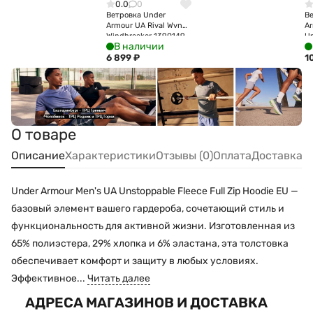
0.0
0
Ветровка Under
В
Armour UA Rival Wvn
A
Windbreaker 1390149-
U
В наличии
410
Ja
6 899
₽
1
О товаре
Описание
Характеристики
Отзывы (0)
Оплата
Доставка
Under Armour Men's UA Unstoppable Fleece Full Zip Hoodie EU —
базовый элемент вашего гардероба, сочетающий стиль и
функциональность для активной жизни. Изготовленная из
65% полиэстера, 29% хлопка и 6% эластана, эта толстовка
обеспечивает комфорт и защиту в любых условиях.
Эффективное...
Читать далее
АДРЕСА МАГАЗИНОВ И ДОСТАВКА