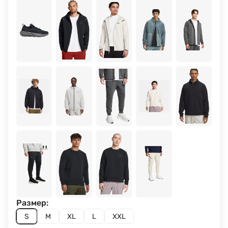
Размер:
S
M
XL
L
XXL