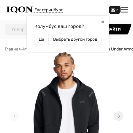
Екатеринбург
✖
Колумбус ваш город?
НАЙТИ
Да
Выбрать другой город
Главная
–
Мужчинам
–
Одежда
–
Толстовки
–
Толстовка Under Armo