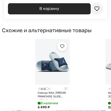
В корзину
Схожие и альтернативные товары
0.0
0
Сланцы Nike JORDAN
Кр
FRANCHISE SLIDE
J
HF3263-402
D
В наличии
6 490
₽
2