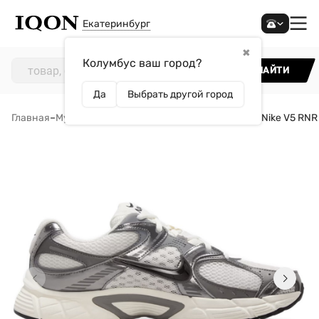
Екатеринбург
✖
Колумбус ваш город?
НАЙТИ
Да
Выбрать другой город
Главная
–
Мужчинам
–
Обувь
–
Кроссовки
–
Кроссовки Nike V5 RN