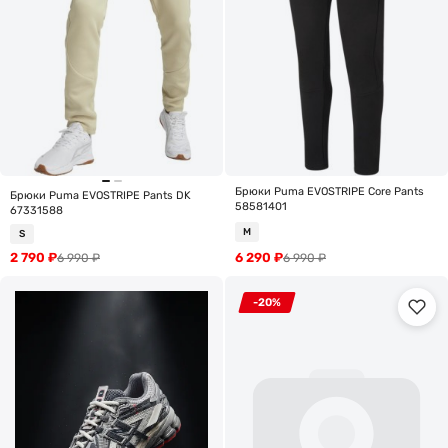
Брюки Puma EVOSTRIPE Core Pants
Брюки Puma EVOSTRIPE Pants DK
58581401
67331588
M
S
2 790
₽
6 290
₽
6 990
₽
6 990
₽
-20%