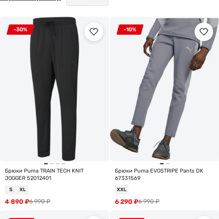
-30%
-10%
Брюки Puma TRAIN TECH KNIT
Брюки Puma EVOSTRIPE Pants DK
JOGGER 52012401
67331569
S
XL
XXL
4 890
₽
6 290
₽
6 990
₽
6 990
₽