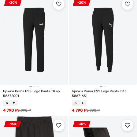
-20%
-20%
Брюки Puma ESS Logo Pants TR op
Брюки Puma ESS Logo Pants TR cl
58672001
58671651
S
M
S
L
4 790
₽
4 790
₽
5 990
₽
5 990
₽
-16%
-30%