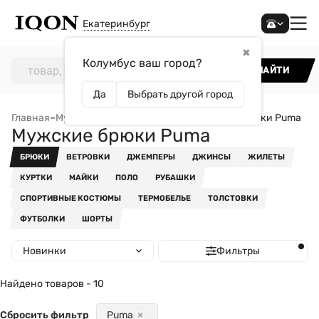
Екатеринбург
✖
Колумбус ваш город?
НАЙТИ
Да
Выбрать другой город
Главная
–
Мужчинам
–
Одежда
–
Брюки
–
Мужские брюки Puma
Мужские брюки Puma
БРЮКИ
ВЕТРОВКИ
ДЖЕМПЕРЫ
ДЖИНСЫ
ЖИЛЕТЫ
КУРТКИ
МАЙКИ
ПОЛО
РУБАШКИ
СПОРТИВНЫЕ КОСТЮМЫ
ТЕРМОБЕЛЬЕ
ТОЛСТОВКИ
ФУТБОЛКИ
ШОРТЫ
Новинки
Фильтры
Найдено товаров - 10
Сбросить фильтр
Puma