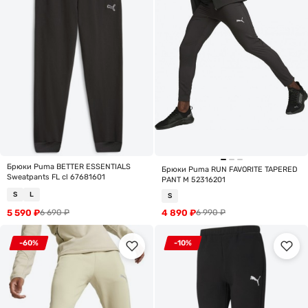
Брюки Puma BETTER ESSENTIALS
Брюки Puma RUN FAVORITE TAPERED
Sweatpants FL cl 67681601
PANT M 52316201
S
L
S
5 590
₽
4 890
₽
6 690
₽
6 990
₽
-60%
-10%