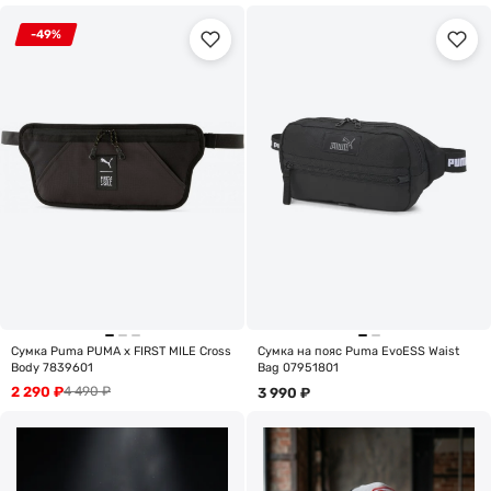
-49%
Сумка Puma PUMA x FIRST MILE Cross
Сумка на пояс Puma EvoESS Waist
Body 7839601
Bag 07951801
2 290
₽
4 490
₽
3 990
₽