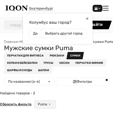
Екатеринбург
✖
Колумбус ваш город?
НАЙТИ
Да
Выбрать другой город
Главная
–
Мужчинам
–
Аксессуары
–
Сумки
–
Мужские сумки Pum
Мужские сумки Puma
ПЕРЧАТКИ ДЛЯ ФИТНЕСА
РЮКЗАКИ
СУМКИ
КЕПКИ И БЕЙСБОЛКИ
ТРУСЫ
НОСКИ
ПЕРЧАТКИ ЗИМНИЕ
ШАРФЫ И СНУДЫ
ШАПКИ
По названию (а-я)
Фильтры
Найдено товаров - 2
Сбросить фильтр
Puma