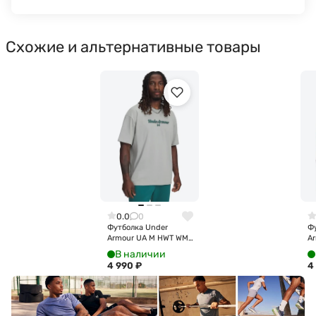
Схожие и альтернативные товары
0.0
0
Футболка Under
Ф
Armour UA M HWT WM
Ar
SS 6009266-069
S
В наличии
4 990
₽
4