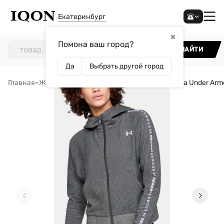
Екатеринбург
✖
Помона ваш город?
НАЙТИ
Да
Выбрать другой город
Главная
–
Женщинам
–
Одежда
–
Толстовки
–
Толстовка Under Armo