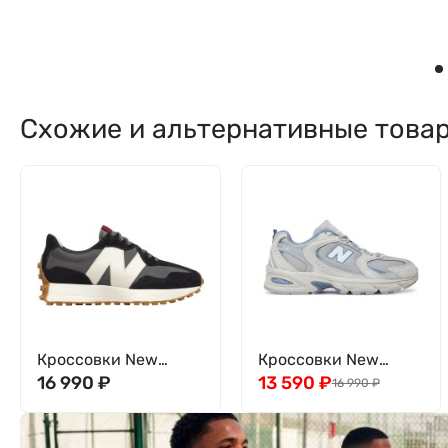
Схожие и альтернативные това
Кроссовки New
Кроссовки New
Balance 327 WS327KC
16 990
₽
Balance 530
13 590
₽
16 990
₽
U530SMB