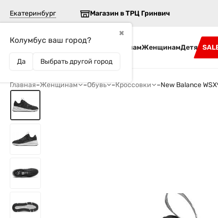
Екатеринбург
Магазин в ТРЦ Гринвич
✖
Колумбус ваш город?
Бренды
Мужчинам
Женщинам
Детям
SAL
Да
Выбрать другой город
Главная
–
Женщинам
–
Обувь
–
Кроссовки
–
New Balance WS