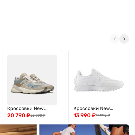
Кроссовки New
Кроссовки New
Balance U9060MUSC
20 790
₽
Balance 327
13 990
₽
25 990
₽
17 990
₽
WS327TBB