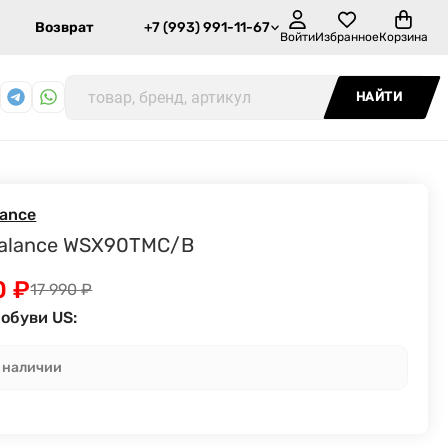
Возврат
+7 (993) 991-11-67
Войти
Избранное
Корзина
НАЙТИ
lance
alance WSX90TMC/B
0
₽
17 990
₽
обуви US:
в наличии