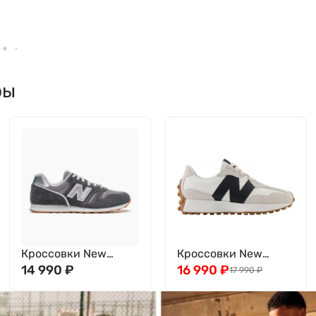
ры
Кроссовки New
Кроссовки New
Balance 373
14 990
₽
Balance WS327GD
16 990
₽
17 990
₽
WL373SJ2