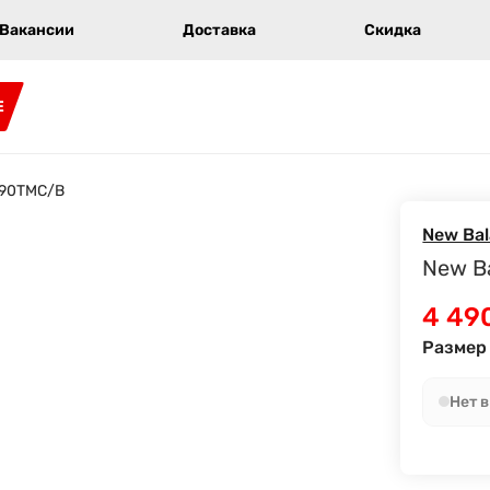
Вакансии
Доставка
Скидка
E
X90TMC/B
New Ba
New B
4 49
Размер 
Нет 