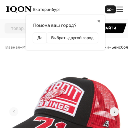
Екатеринбург
✖
Помона ваш город?
НАЙТИ
Да
Выбрать другой город
Главная
–
Мужчинам
–
Аксессуары
–
Кепки и бейсболки
–
Бейсболк