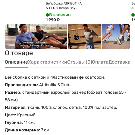
Бейсболка ATRIBUTIKA
Бе
& CLUB Tampa Bay
& 
Lightning, темно-син.
Bl
В наличии
31137
кр
1 990
₽
1
О товаре
Описание
Характеристики
Отзывы (0)
Оплата
Доставка
Бейсболка с сеткой и пластиковым фиксатором.
Производитель:
Atributika&Club.
Размер:
стандартный взрослый размер (обхват головы 55 -
58 см).
Материал:
ткань: 100% хлопок, сетка: 100% полиэстер.
Цвет:
Красный.
Глубина:
11 см.
Длина козырька:
7 см.