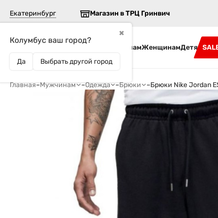
Екатеринбург
Магазин в ТРЦ Гринвич
✖
Колумбус ваш город?
Бренды
Мужчинам
Женщинам
Детям
SAL
Да
Выбрать другой город
Главная
–
Мужчинам
–
Одежда
–
Брюки
–
Брюки Nike Jordan 