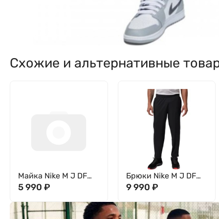
Схожие и альтернативные това
Майка Nike M J DF
Брюки Nike M J DF
SPT ESS SLVS TOP
5 990
₽
SPT ESS WVN PANT
9 990
₽
IF0889-100
IF2154-010