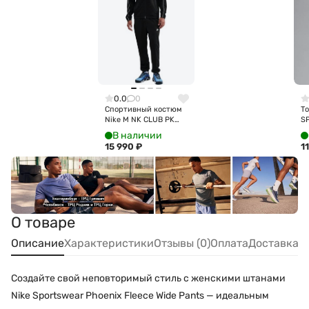
0.0
0
Спортивный костюм
То
Nike M NK CLUB PK
S
TRK SUIT HV1444-010
C
В наличии
15 990
₽
1
О товаре
Описание
Характеристики
Отзывы (0)
Оплата
Доставка
Создайте свой неповторимый стиль с женскими штанами
Nike Sportswear Phoenix Fleece Wide Pants — идеальным