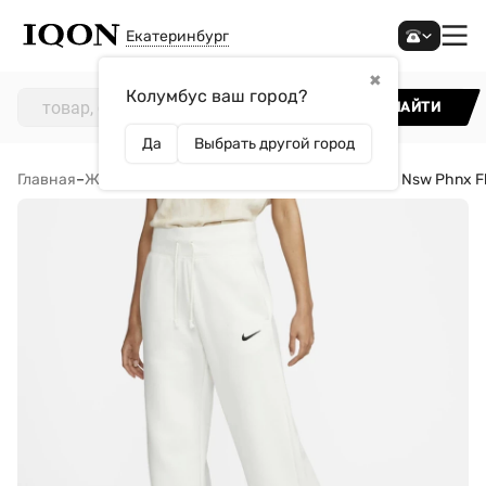
Екатеринбург
✖
Колумбус ваш город?
НАЙТИ
Да
Выбрать другой город
Главная
–
Женщинам
–
Одежда
–
Брюки
–
Брюки Nike W Nsw Phnx Fl