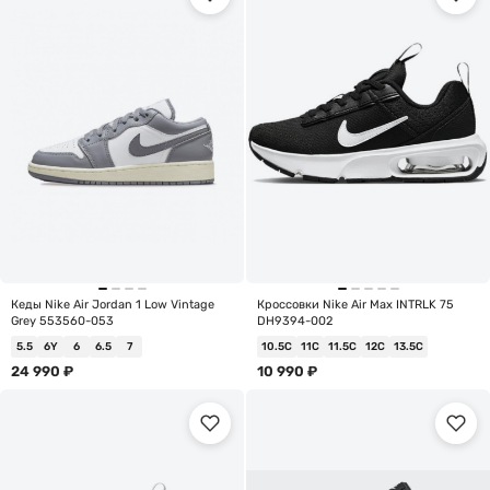
Кеды Nike Air Jordan 1 Low Vintage
Кроссовки Nike Air Max INTRLK 75
Grey 553560-053
DH9394-002
5.5
6Y
6
6.5
7
10.5C
11C
11.5C
12C
13.5C
24 990
₽
10 990
₽