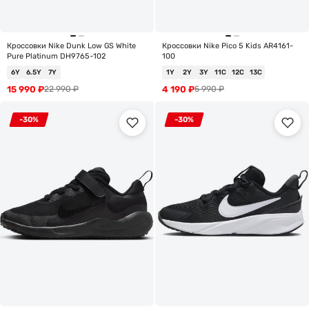
Кроссовки Nike Dunk Low GS White
Кроссовки Nike Pico 5 Kids AR4161-
Pure Platinum DH9765-102
100
6Y
6.5Y
7Y
1Y
2Y
3Y
11C
12C
13C
15 990
₽
4 190
₽
22 990
₽
5 990
₽
-30%
-30%