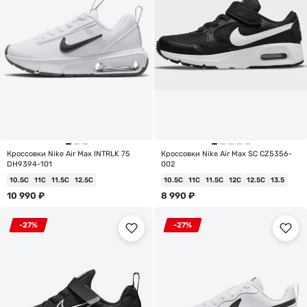
Кроссовки Nike Air Max INTRLK 75
Кроссовки Nike Air Max SC CZ5356-
DH9394-101
002
10.5C
11C
11.5C
12.5C
10.5C
11C
11.5C
12C
12.5C
13.5
10 990
₽
8 990
₽
-27%
-27%