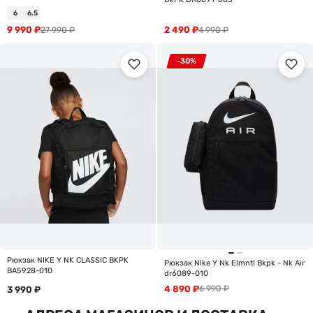
6
6.5
9 990
₽
2 490
₽
27 990
₽
4 990
₽
-30%
Рюкзак NIKE Y NK CLASSIC BKPK
Рюкзак Nike Y Nk Elmntl Bkpk - Nk Air
BA5928-010
dr6089-010
4 890
₽
6 990
₽
3 990
₽