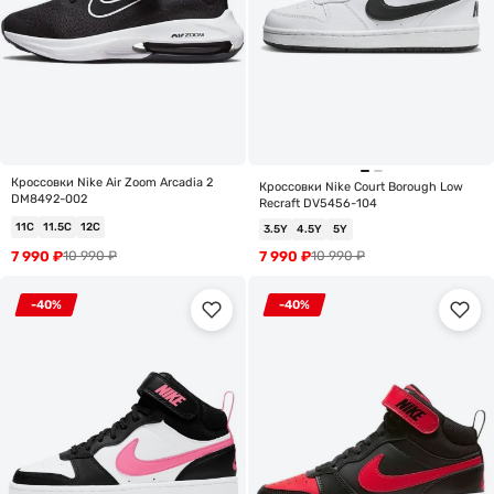
Кроссовки Nike Air Zoom Arcadia 2
Кроссовки Nike Court Borough Low
DM8492-002
Recraft DV5456-104
11C
11.5C
12C
3.5Y
4.5Y
5Y
7 990
₽
7 990
₽
10 990
₽
10 990
₽
-40%
-40%