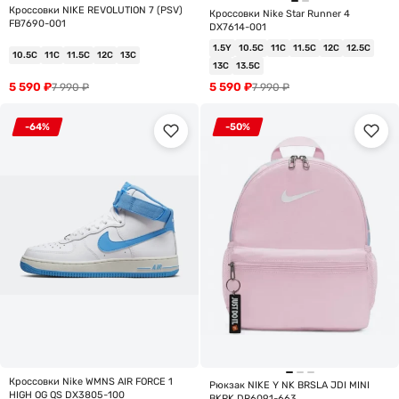
Кроссовки NIKE REVOLUTION 7 (PSV)
Кроссовки Nike Star Runner 4
FB7690-001
DX7614-001
1.5Y
10.5C
11C
11.5C
12C
12.5C
10.5C
11C
11.5C
12C
13C
13C
13.5C
5 590
₽
5 590
₽
7 990
₽
7 990
₽
-64%
-50%
Кроссовки Nike WMNS AIR FORCE 1
Рюкзак NIKE Y NK BRSLA JDI MINI
HIGH OG QS DX3805-100
BKPK DR6091-663