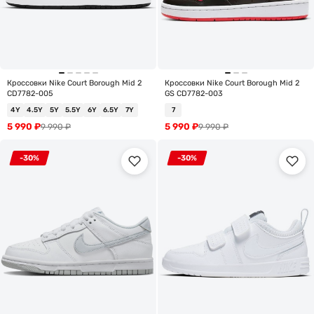
Кроссовки Nike Court Borough Mid 2
Кроссовки Nike Court Borough Mid 2
CD7782-005
GS CD7782-003
4Y
4.5Y
5Y
5.5Y
6Y
6.5Y
7Y
7
5 990
₽
5 990
₽
9 990
₽
9 990
₽
-30%
-30%