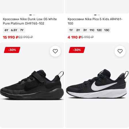
Кроссовки Nike Dunk Low GS White
Кроссовки Nike Pico 5 Kids AR4161-
Pure Platinum DH9765-102
100
6Y
6.5Y
7Y
1Y
2Y
3Y
11C
12C
13C
15 990
₽
4 190
₽
22 990
₽
5 990
₽
-30%
-30%