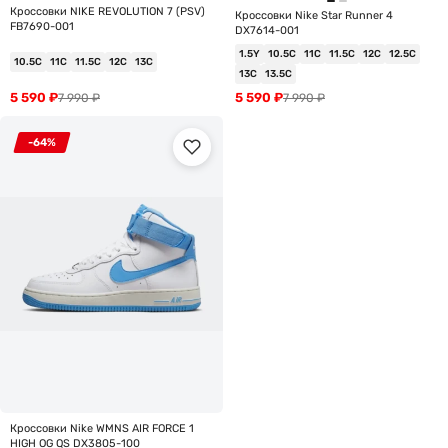
Кроссовки NIKE REVOLUTION 7 (PSV)
Кроссовки Nike Star Runner 4
FB7690-001
DX7614-001
1.5Y
10.5C
11C
11.5C
12C
12.5C
10.5C
11C
11.5C
12C
13C
13C
13.5C
5 590
₽
5 590
₽
7 990
₽
7 990
₽
-64%
Кроссовки Nike WMNS AIR FORCE 1
HIGH OG QS DX3805-100