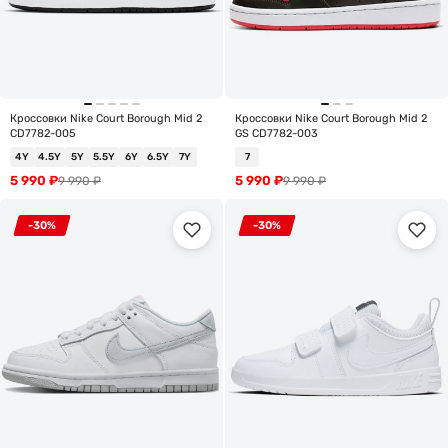
Кроссовки Nike Court Borough Mid 2
Кроссовки Nike Court Borough Mid 2
CD7782-005
GS CD7782-003
4Y
4.5Y
5Y
5.5Y
6Y
6.5Y
7Y
7
5 990
₽
5 990
₽
9 990
₽
9 990
₽
-30%
-30%