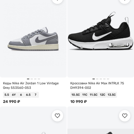
Кеды Nike Air Jordan 1 Low Vintage
Кроссовки Nike Air Max INTRLK 75
Grey 553560-053
DH9394-002
5.5
6Y
6
6.5
7
10.5C
11C
11.5C
12C
13.5C
24 990
₽
10 990
₽