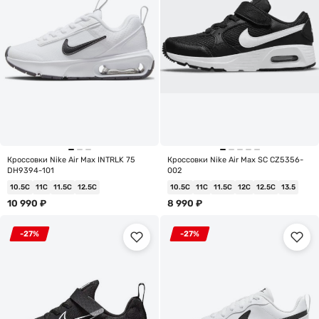
Кроссовки Nike Air Max INTRLK 75
Кроссовки Nike Air Max SC CZ5356-
DH9394-101
002
10.5C
11C
11.5C
12.5C
10.5C
11C
11.5C
12C
12.5C
13.5
10 990
₽
8 990
₽
-27%
-27%