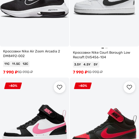
Кроссовки Nike Air Zoom Arcadia 2
Кроссовки Nike Court Borough Low
DM8492-002
Recraft DV5456-104
11C
11.5C
12C
3.5Y
4.5Y
5Y
7 990
₽
7 990
₽
10 990
₽
10 990
₽
-40%
-40%