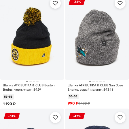
-34%
Шапка ATRIBUTIKA & CLUB Boston
Шапка ATRIBUTIKA & CLUB San Jose
Bruins, черн.-желт. 59291
Sharks, серый меланж 59341
55-58
55-58
990
₽
1 490
₽
1 190
₽
-31%
-47%