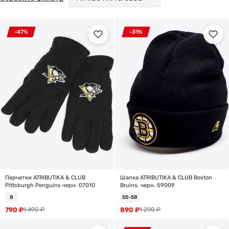
-47%
-31%
Перчатки ATRIBUTIKA & CLUB
Шапка ATRIBUTIKA & CLUB Boston
Pittsburgh Penguins черн. 07010
Bruins, черн. 59009
8
55-58
790
₽
890
₽
1 490
₽
1 290
₽