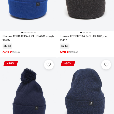
Шапка ATRIBUTIKA & CLUB А&C, голуб.
Шапка ATRIBUTIKA & CLUB А&C, сер.
11415
11417
55-58
55-58
690
₽
690
₽
990
₽
990
₽
-28%
-30%