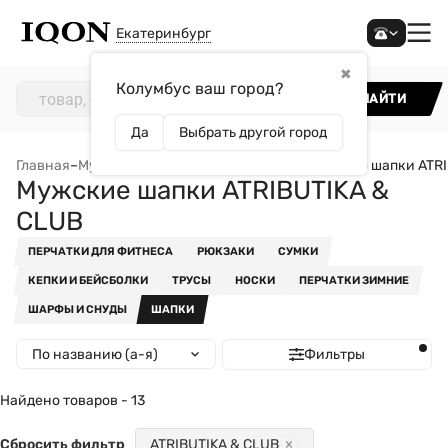
Екатеринбург
✖
Колумбус ваш город?
НАЙТИ
Да
Выбрать другой город
Главная
–
Мужчинам
–
Аксессуары
–
Шапки
–
Мужские шапки ATRI
Мужские шапки ATRIBUTIKA &
CLUB
ПЕРЧАТКИ ДЛЯ ФИТНЕСА
РЮКЗАКИ
СУМКИ
КЕПКИ И БЕЙСБОЛКИ
ТРУСЫ
НОСКИ
ПЕРЧАТКИ ЗИМНИЕ
ШАРФЫ И СНУДЫ
ШАПКИ
По названию (а-я)
Фильтры
Найдено товаров - 13
Сбросить фильтр
ATRIBUTIKA & CLUB