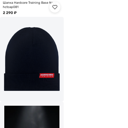
Шапка Hardcore Training Base Navy
hctcap081
2 290
₽