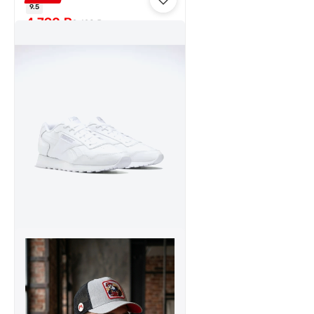
9.5
4 790
₽
9 490
₽