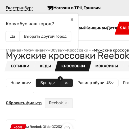
Екатеринбург
Магазин в ТРЦ Гринвич
✖
Колумбус ваш город?
Бренды
Мужчинам
Женщинам
Детям
SAL
Да
Выбрать другой город
Главная
–
Мужчинам
–
Обувь
–
Кроссовки
–
Мужские кроссов
Мужские кроссовки Reebo
БОТИНКИ
КЕДЫ
КРОССОВКИ
МОКАСИНЫ
1
Новинки
Бренд
Размер обуви US
Ра
Найдено товаров - 1
Сбросить фильтр
Reebok
Кроссовки Reebok Glide GZ2321
-50%