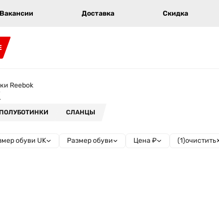
Вакансии
Доставка
Скидка
E
ки Reebok
k
ПОЛУБОТИНКИ
СЛАНЦЫ
(
1
)
очистить
змер обуви UK
Размер обуви
Цена ₽