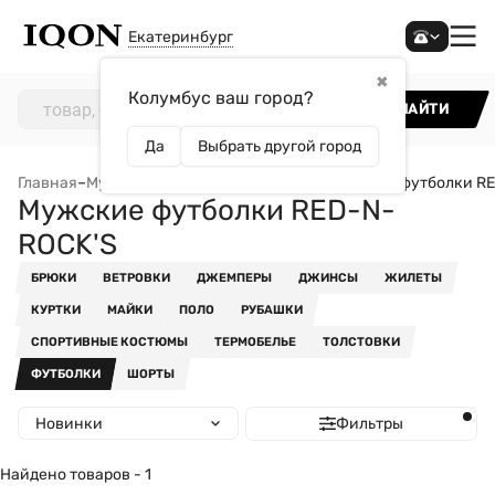
Екатеринбург
✖
Колумбус ваш город?
НАЙТИ
Да
Выбрать другой город
Главная
–
Мужчинам
–
Одежда
–
Футболки
–
Мужские футболки R
Мужские футболки RED-N-
ROCK'S
БРЮКИ
ВЕТРОВКИ
ДЖЕМПЕРЫ
ДЖИНСЫ
ЖИЛЕТЫ
КУРТКИ
МАЙКИ
ПОЛО
РУБАШКИ
СПОРТИВНЫЕ КОСТЮМЫ
ТЕРМОБЕЛЬЕ
ТОЛСТОВКИ
ФУТБОЛКИ
ШОРТЫ
Новинки
Фильтры
Найдено товаров - 1