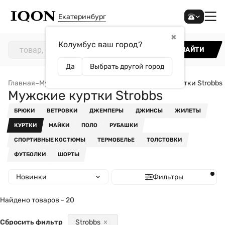
Екатеринбург
✖
Колумбус ваш город?
НАЙТИ
Да
Выбрать другой город
Главная
–
Мужчинам
–
Одежда
–
Куртки
–
Мужские куртки Strobbs
Мужские куртки Strobbs
БРЮКИ
ВЕТРОВКИ
ДЖЕМПЕРЫ
ДЖИНСЫ
ЖИЛЕТЫ
КУРТКИ
МАЙКИ
ПОЛО
РУБАШКИ
СПОРТИВНЫЕ КОСТЮМЫ
ТЕРМОБЕЛЬЕ
ТОЛСТОВКИ
ФУТБОЛКИ
ШОРТЫ
Новинки
Фильтры
Найдено товаров - 20
Сбросить фильтр
Strobbs