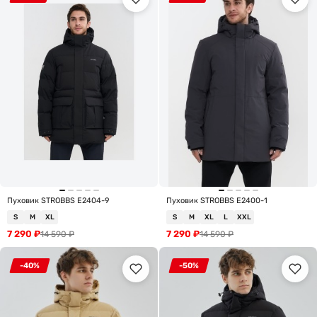
Пуховик STROBBS E2404-9
Пуховик STROBBS E2400-1
S
M
XL
S
M
XL
L
XXL
7 290
₽
7 290
₽
14 590
₽
14 590
₽
-40%
-50%