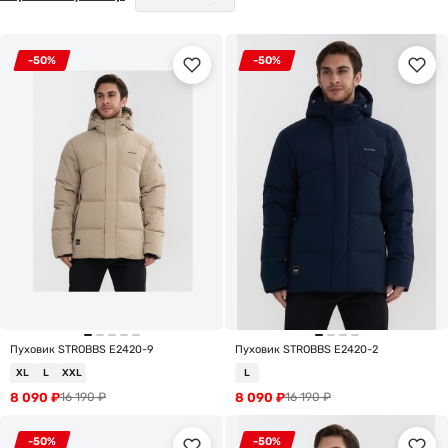
-50%
-50%
Пуховик STROBBS E2420-9
Пуховик STROBBS E2420-2
XL
L
XXL
L
8 090
₽
8 090
₽
16 190
₽
16 190
₽
-50%
-50%