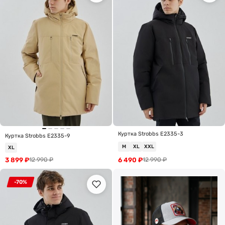
Куртка Strobbs E2335-3
Куртка Strobbs E2335-9
M
XL
XXL
XL
3 899
₽
6 490
₽
12 990
₽
12 990
₽
-70%