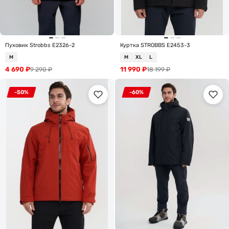
Пуховик Strobbs E2326-2
Куртка STROBBS E2453-3
M
M
XL
L
4 690
₽
11 990
₽
9 290
₽
18 199
₽
-50%
-60%