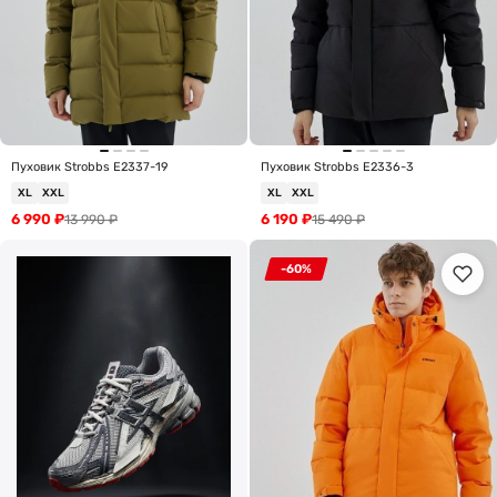
Пуховик Strobbs E2337-19
Пуховик Strobbs E2336-3
XL
XXL
XL
XXL
6 990
₽
6 190
₽
13 990
₽
15 490
₽
-60%