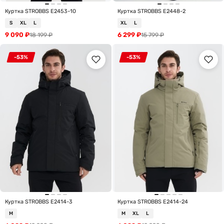
Куртка STROBBS E2453-10
Куртка STROBBS E2448-2
S
XL
L
XL
L
9 090
₽
6 299
₽
18 199
₽
15 799
₽
-53%
-53%
Куртка STROBBS E2414-3
Куртка STROBBS E2414-24
M
M
XL
L