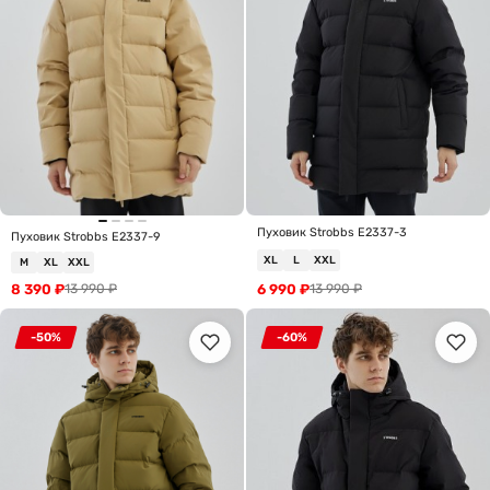
Пуховик Strobbs E2337-3
Пуховик Strobbs E2337-9
XL
L
XXL
M
XL
XXL
8 390
₽
6 990
₽
13 990
₽
13 990
₽
-50%
-60%