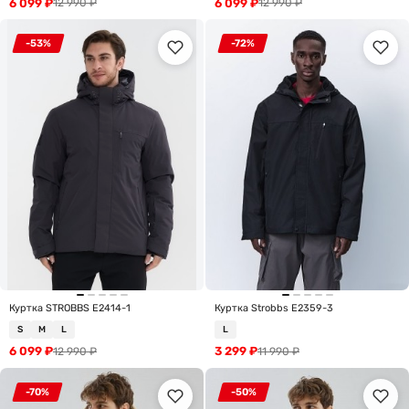
6 099
₽
6 099
₽
12 990
₽
12 990
₽
-53%
-72%
Куртка STROBBS E2414-1
Куртка Strobbs E2359-3
S
M
L
L
6 099
₽
3 299
₽
12 990
₽
11 990
₽
-70%
-50%