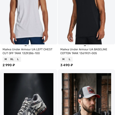
Майка Under Armour UA LEFT CHEST
Майка Under Armour UA BASELINE
CUT OFF TANK 1329286-100
COTTON TANK 1361901-005
M
XL
L
M
L
2 990
₽
3 490
₽