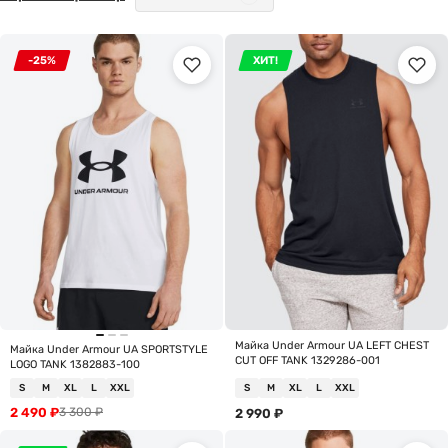
-25%
ХИТ!
Майка Under Armour UA LEFT CHEST
Майка Under Armour UA SPORTSTYLE
CUT OFF TANK 1329286-001
LOGO TANK 1382883-100
S
M
XL
L
XXL
S
M
XL
L
XXL
2 490
₽
3 300
₽
2 990
₽