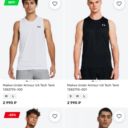
ХИТ!
Майка Under Armour UA Tech Tank
Майка Under Armour UA Tech Tank
1382795-100
1382795-001
M
L
S
M
L
2 990
₽
2 990
₽
-25%