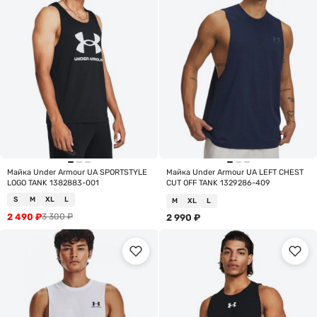
Майка Under Armour UA SPORTSTYLE
Майка Under Armour UA LEFT CHEST
LOGO TANK 1382883-001
CUT OFF TANK 1329286-409
S
M
XL
L
M
XL
L
2 490
₽
3 300
₽
2 990
₽