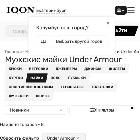
Екатеринбург
✖
Колумбус ваш город?
НАЙТИ
Да
Выбрать другой город
Главная
–
Мужчинам
–
Одежда
–
Майки
–
Мужские майки Under Ar
Мужские майки Under Armour
БРЮКИ
ВЕТРОВКИ
ДЖЕМПЕРЫ
ДЖИНСЫ
ЖИЛЕТЫ
КУРТКИ
МАЙКИ
ПОЛО
РУБАШКИ
СПОРТИВНЫЕ КОСТЮМЫ
ТЕРМОБЕЛЬЕ
ТОЛСТОВКИ
ФУТБОЛКИ
ШОРТЫ
Новинки
Фильтры
Найдено товаров - 8
Сбросить фильтр
Under Armour