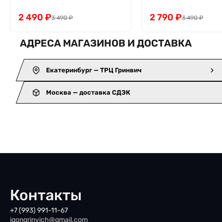
2 490
₽
2 790
₽
3 490
₽
3 490
₽
АДРЕСА МАГАЗИНОВ И ДОСТАВКА
Екатеринбург — ТРЦ Гринвич
Москва — доставка СДЭК
Контакты
+7 (993) 991-11-67
iqongrinvich@gmail.com