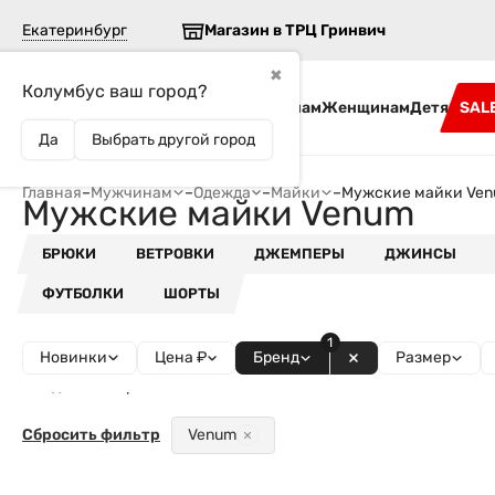
Екатеринбург
Магазин в ТРЦ Гринвич
✖
Колумбус ваш город?
Бренды
Мужчинам
Женщинам
Детям
SAL
Да
Выбрать другой город
Главная
–
Мужчинам
–
Одежда
–
Майки
–
Мужские майки Ve
Мужские майки Venum
БРЮКИ
ВЕТРОВКИ
ДЖЕМПЕРЫ
ДЖИНСЫ
ФУТБОЛКИ
ШОРТЫ
1
Новинки
Цена ₽
Бренд
Размер
Найдено товаров - 2
Сбросить фильтр
Venum