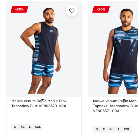
-29%
-20%
Майка Venum Rapid Men’s Tank
Майка Venum Rapid Men’
Tophadow Blue VEN05370-004
Topnake Headhadow Blue
VEN05371-004
S
XL
L
XXL
S
M
XL
L
XXL