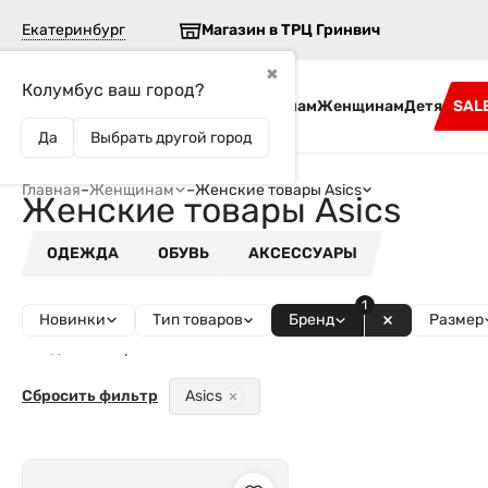
Екатеринбург
Магазин в ТРЦ Гринвич
✖
Колумбус ваш город?
Бренды
Мужчинам
Женщинам
Детям
SAL
Да
Выбрать другой город
Главная
–
Женщинам
–
Женские товары Asics
Женские товары Asics
ОДЕЖДА
ОБУВЬ
АКСЕССУАРЫ
1
Новинки
Тип товаров
Бренд
Размер
Найдено товаров - 1
Сбросить фильтр
Asics