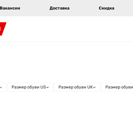
Вакансии
Доставка
Скидка
E
Размер обуви US
Размер обуви UK
Размер обув