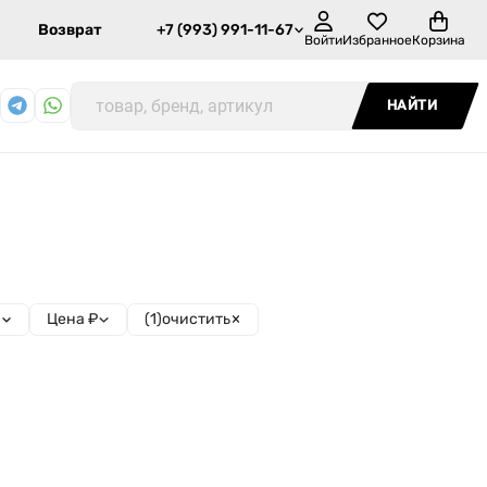
Возврат
+7 (993) 991-11-67
Войти
Избранное
Корзина
НАЙТИ
(
1
)
очистить
и
Цена ₽