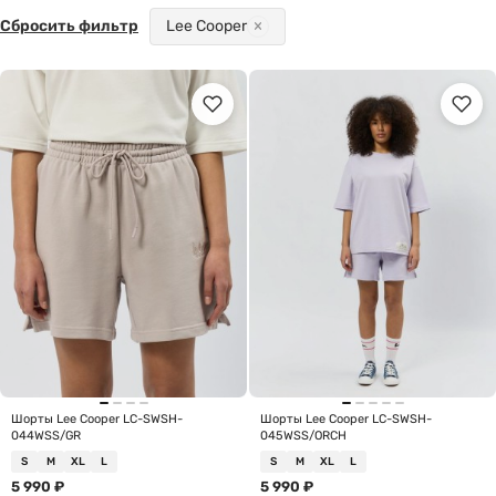
Сбросить фильтр
Lee Cooper
Шорты Lee Cooper LC-SWSH-
Шорты Lee Cooper LC-SWSH-
044WSS/GR
045WSS/ORCH
S
M
XL
L
S
M
XL
L
5 990
₽
5 990
₽