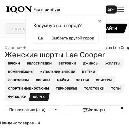
Екатеринбург
✖
Колумбус ваш город?
НАЙТИ
Да
Выбрать другой город
Главная
–
Женщинам
–
Одежда
–
Шорты
–
Женские шорты Lee Coo
Женские шорты Lee Cooper
БРЮКИ
ВЕЛОСИПЕДКИ
ВЕТРОВКИ
ДЖИНСЫ
ЖИЛЕТЫ
КОМБИНЕЗОНЫ
КУПАЛЬНИКИ И БОДИ
КУРТКИ
ЛОНГСЛИВЫ
ЛОСИНЫ
МАЙКИ
ПЛАТЬЯ
СВИТЕРЫ
СПОРТИВНЫЕ КОСТЮМЫ
ТЕРМОБЕЛЬЕ
ТОЛСТОВКИ
ТОПЫ
ФУТБОЛКИ
ШОРТЫ
По названию (а-я)
Фильтры
Найдено товаров - 4