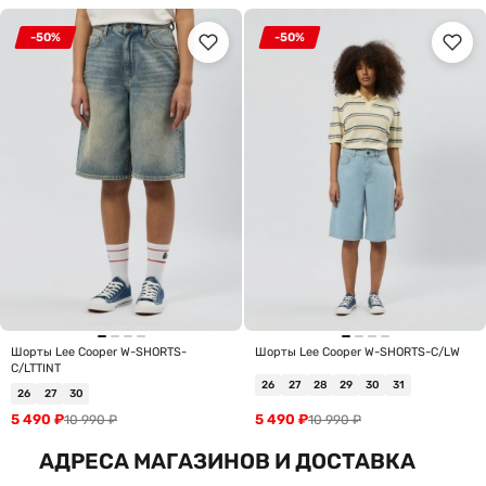
-50%
-50%
Шорты Lee Cooper W-SHORTS-
Шорты Lee Cooper W-SHORTS-C/LW
C/LTTINT
26
27
28
29
30
31
26
27
30
5 490
₽
5 490
₽
10 990
₽
10 990
₽
АДРЕСА МАГАЗИНОВ И ДОСТАВКА