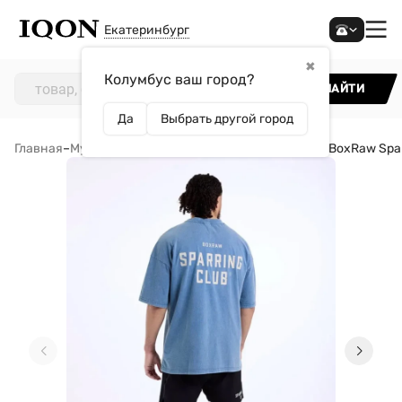
Екатеринбург
✖
Колумбус ваш город?
НАЙТИ
Да
Выбрать другой город
Главная
–
Мужчинам
–
Одежда
–
Футболки
–
Футболка BoxRaw Spar