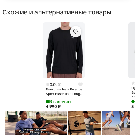
Схожие и альтернативные товары
0.0
0
Ф
Лонгслив New Balance
Sp
Sport Essentials Long
T-
Sleeve MT41225-BK
В наличии
4 990
₽
3