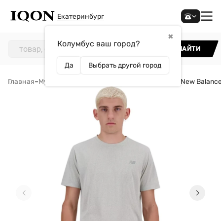
Екатеринбург
✖
Колумбус ваш город?
НАЙТИ
Да
Выбрать другой город
Главная
–
Мужчинам
–
Одежда
–
Футболки
–
Футболка New Balance 