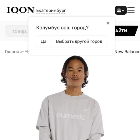
Екатеринбург
✖
Колумбус ваш город?
НАЙТИ
Да
Выбрать другой город
Главная
–
Мужчинам
–
Одежда
–
Футболки
–
Футболка New Balance