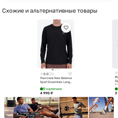
Схожие и альтернативные товары
0.0
0
Ф
Лонгслив New Balance
Sp
Sport Essentials Long
T-
Sleeve MT41225-BK
В наличии
4 990
₽
3