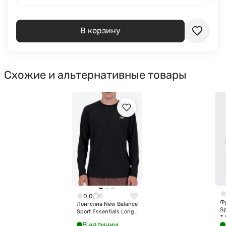
В корзину
Схожие и альтернативные товары
0.0
0
Ф
Лонгслив New Balance
Sp
Sport Essentials Long
T-
Sleeve MT41225-BK
В наличии