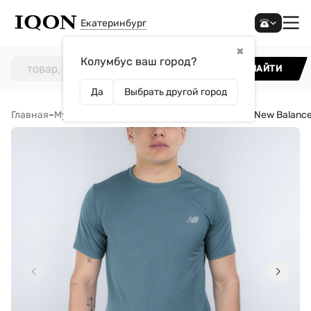
Екатеринбург
✖
Колумбус ваш город?
НАЙТИ
Да
Выбрать другой город
Главная
–
Мужчинам
–
Одежда
–
Футболки
–
Футболка New Balance 