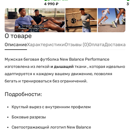
4 990
₽
3
О товаре
Описание
Характеристики
Отзывы (0)
Оплата
Доставка
Мужская беговая футболка New Balance Performance
изготовлена из легкой
и
дышащей
ткани
,
которая идеально
адаптируется к каждому вашему движению, позволяя
бегать и тренироваться без ограничений.
Подробности:
Круглый вырез с внутренним профилем
Боковые разрезы
Светоотражающий логотип New Balance