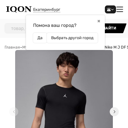
Екатеринбург
✖
Помона ваш город?
НАЙТИ
Да
Выбрать другой город
Главная
–
Мужчинам
–
Одежда
–
Футболки
–
Футболка Nike M J DF