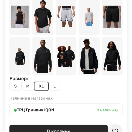
Размер:
S
M
XL
L
Наличие в магазинах
›
ТРЦ Гринвич IQON
В наличии
В корзину