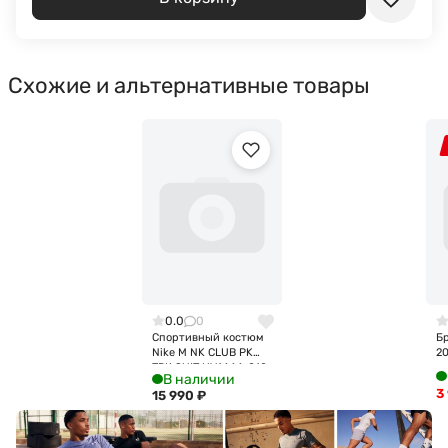
Схожие и альтернативные товары
0.0
0
Спортивный костюм
Бр
Nike M NK CLUB PK
2
TRK SUIT HV1444-010
В наличии
3
15 990
₽