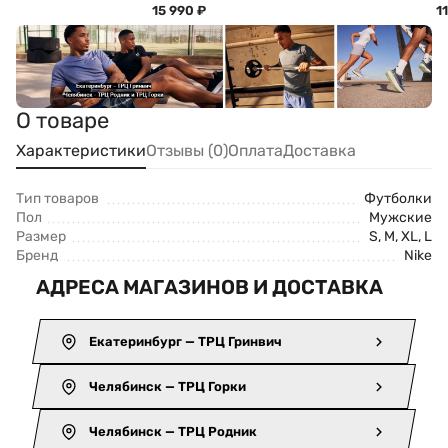
15 990
₽
1
О товаре
Характеристики
Отзывы (0)
Оплата
Доставка
Тип товаров
Футболки
Пол
Мужские
Размер
S, M, XL, L
Бренд
Nike
АДРЕСА МАГАЗИНОВ И ДОСТАВКА
Екатеринбург — ТРЦ Гринвич
Челябинск — ТРЦ Горки
Челябинск — ТРЦ Родник