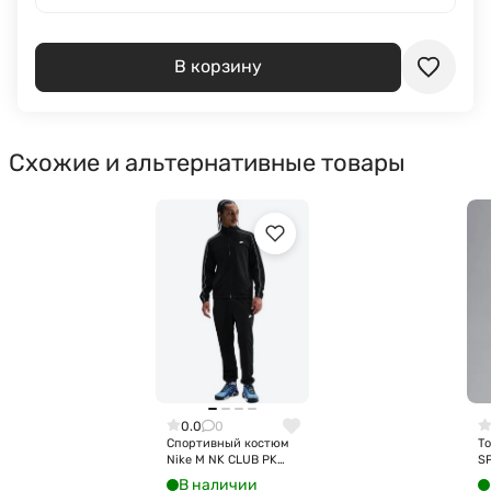
В корзину
Схожие и альтернативные товары
0.0
0
Спортивный костюм
То
Nike M NK CLUB PK
S
TRK SUIT HV1444-010
C
В наличии