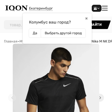
Екатеринбург
✖
Колумбус ваш город?
НАЙТИ
Да
Выбрать другой город
Главная
–
Мужчинам
–
Одежда
–
Футболки
–
Футболка Nike M NK D