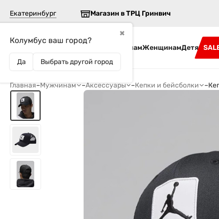
Екатеринбург
Магазин в ТРЦ Гринвич
✖
Колумбус ваш город?
Бренды
Мужчинам
Женщинам
Детям
SAL
Да
Выбрать другой город
Главная
–
Мужчинам
–
Аксессуары
–
Кепки и бейсболки
–
Кеп