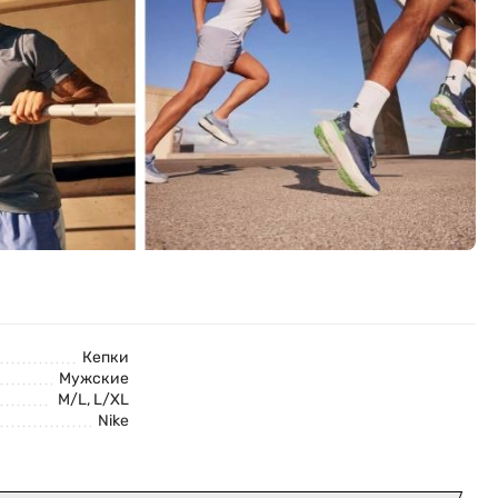
Кепки
Мужские
M/L, L/XL
Nike