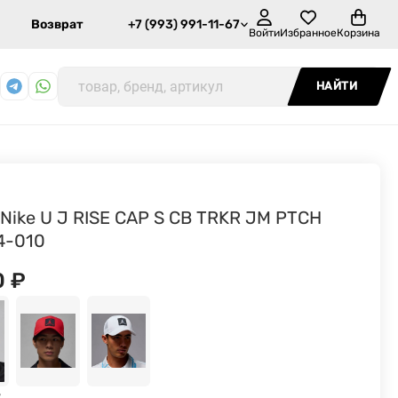
Возврат
+7 (993) 991-11-67
Войти
Избранное
Корзина
НАЙТИ
 Nike U J RISE CAP S CB TRKR JM PTCH
4-010
0
₽
: