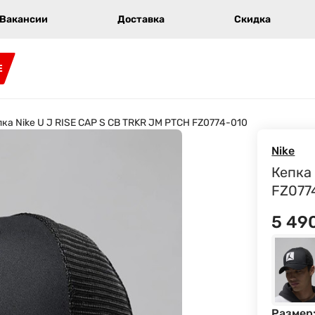
Вакансии
Доставка
Скидка
E
ка Nike U J RISE CAP S CB TRKR JM PTCH FZ0774-010
Nike
Кепка
FZ077
5 49
Размер