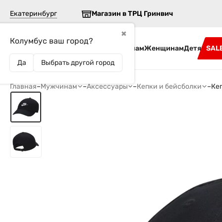
Екатеринбург
Магазин в ТРЦ Гринвич
✖
Колумбус ваш город?
Бренды
Мужчинам
Женщинам
Детям
SAL
Да
Выбрать другой город
Главная
–
Мужчинам
–
Аксессуары
–
Кепки и бейсболки
–
Кеп