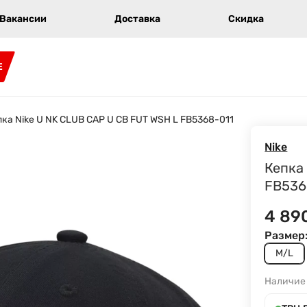
Вакансии
Доставка
Скидка
E
ка Nike U NK CLUB CAP U CB FUT WSH L FB5368-011
Nike
Кепка
FB536
4 89
Размер
M/L
Наличие