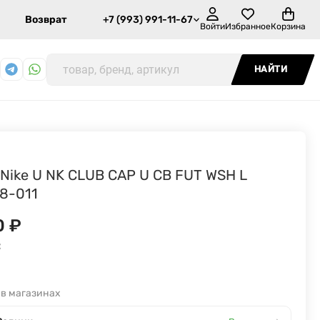
Возврат
+7 (993) 991-11-67
Войти
Избранное
Корзина
НАЙТИ
 Nike U NK CLUB CAP U CB FUT WSH L
8-011
0
₽
:
 в магазинах