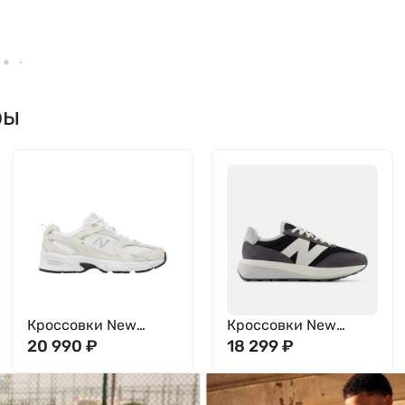
ры
Кроссовки New
Кроссовки New
Balance 530
20 990
₽
Balance 370 U370AE
18 299
₽
MR530CE