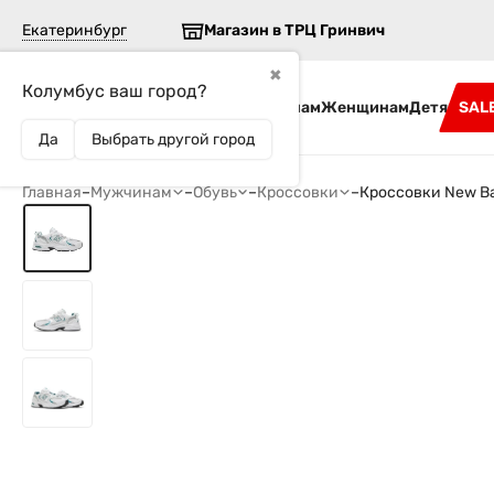
Екатеринбург
Магазин в ТРЦ Гринвич
✖
Колумбус ваш город?
Бренды
Мужчинам
Женщинам
Детям
SAL
Да
Выбрать другой город
Главная
–
Мужчинам
–
Обувь
–
Кроссовки
–
Кроссовки New B