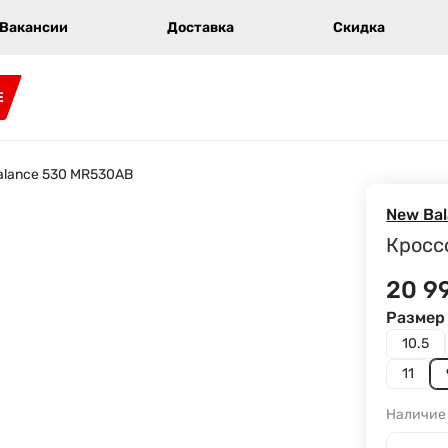
Вакансии
Доставка
Скидка
E
alance 530 MR530AB
New Ba
Кросс
20 9
Размер 
10.5
11
Наличие