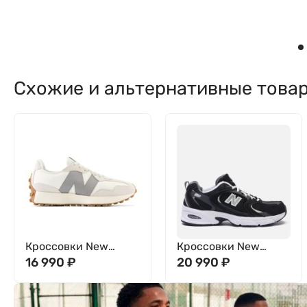
Схожие и альтернативные това
Кроссовки New
Кроссовки New
Balance 327 U327LT
16 990
₽
Balance 530
20 990
₽
MR530CC