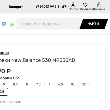
Возврат
+7 (993) 991-11-67
Войти
Избранное
Корзина
НАЙТИ
lance
овки New Balance 530 MR530AB
90
₽
обуви US:
9
8.5
8
7.5
7
6.5
10
12
9.5
 в магазинах