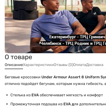
О товаре
Описание
Характеристики
Отзывы (0)
Оплата
Доставка
Беговые кроссовки
Under Armour Assert 8
Uniform Sy
отлично подойдет бегунам, которым нужна гибкость, 
Стелька из
EVA
обеспечивает мягкость и комфорт
Промежуточная подошва из
EVA д
ля дополнительн