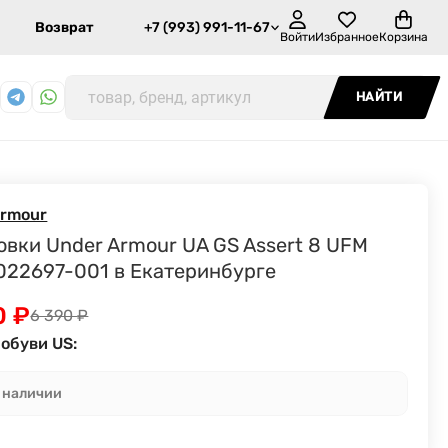
Возврат
+7 (993) 991-11-67
Войти
Избранное
Корзина
НАЙТИ
Armour
овки Under Armour UA GS Assert 8 UFM
022697-001 в Екатеринбурге
0
₽
6 390
₽
обуви US:
в наличии