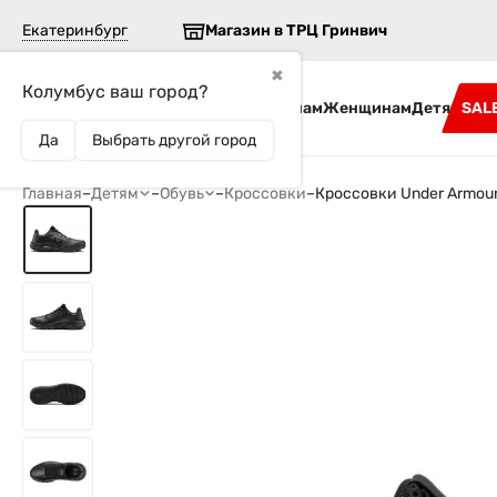
Екатеринбург
Магазин в ТРЦ Гринвич
✖
Колумбус ваш город?
Бренды
Мужчинам
Женщинам
Детям
SAL
Да
Выбрать другой город
Главная
–
Детям
–
Обувь
–
Кроссовки
–
Кроссовки Under Armour