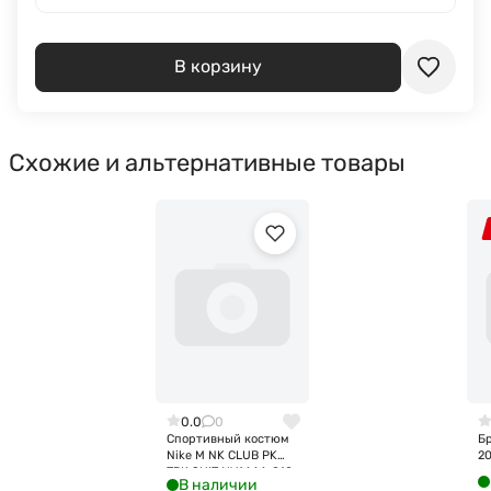
В корзину
Схожие и альтернативные товары
0.0
0
Спортивный костюм
Бр
Nike M NK CLUB PK
2
TRK SUIT HV1444-010
В наличии