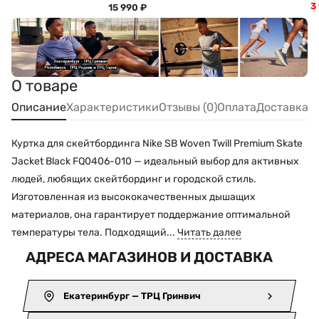
3
15 990
₽
О товаре
Описание
Характеристики
Отзывы (0)
Оплата
Доставка
Куртка для скейтбординга Nike SB Woven Twill Premium Skate
Jacket Black FQ0406-010 — идеальный выбор для активных
людей, любящих скейтбординг и городской стиль.
Изготовленная из высококачественных дышащих
материалов, она гарантирует поддержание оптимальной
температуры тела. Подходящий...
Читать далее
АДРЕСА МАГАЗИНОВ И ДОСТАВКА
Екатеринбург — ТРЦ Гринвич