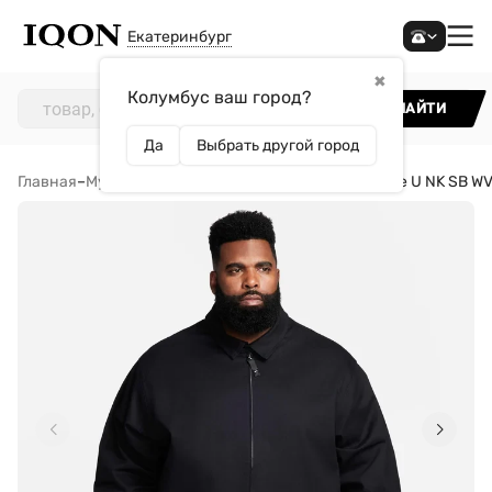
Екатеринбург
✖
Колумбус ваш город?
НАЙТИ
Да
Выбрать другой город
Главная
–
Мужчинам
–
Одежда
–
Ветровки
–
Куртка Nike U NK SB W