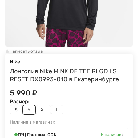
Написать отзыв
Nike
Лонгслив Nike M NK DF TEE RLGD LS
RESET DX0993-010 в Екатеринбурге
5 990
₽
Размер:
S
M
XL
L
Наличие в магазинах
›
ТРЦ Гринвич IQON
В наличии