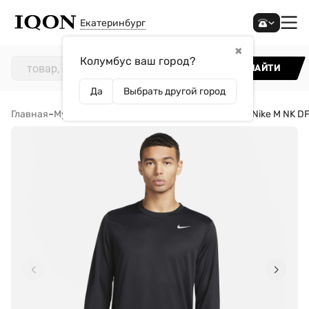
Екатеринбург
✖
Колумбус ваш город?
НАЙТИ
Да
Выбрать другой город
Главная
–
Мужчинам
–
Одежда
–
Футболки
–
Лонгслив Nike M NK D