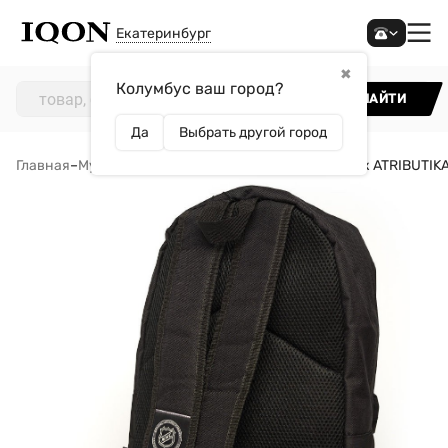
Екатеринбург
✖
Колумбус ваш город?
НАЙТИ
Да
Выбрать другой город
Главная
–
Мужчинам
–
Аксессуары
–
Рюкзаки
–
Рюкзак ATRIBUTIKA