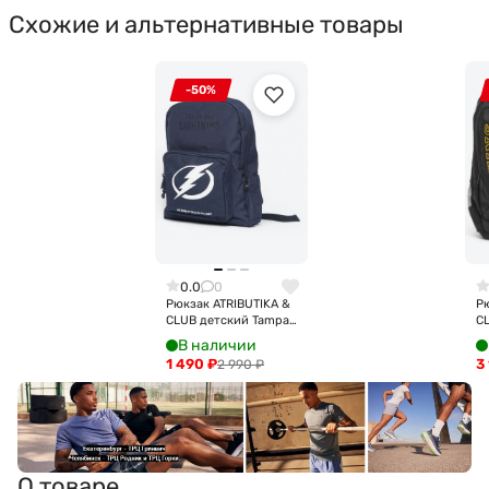
Схожие и альтернативные товары
-50%
0.0
0
Рюкзак ATRIBUTIKA &
Рю
CLUB детский Tampa
CL
Bay Lightning, син.
че
В наличии
58181
1 490
₽
3
2 990
₽
О товаре