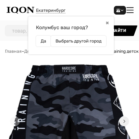
Екатеринбург
✖
Колумбус ваш город?
НАЙТИ
Да
Выбрать другой город
Главная
–
Детям
–
Одежда
–
Шорты
–
Шорты Hardcore Training детс