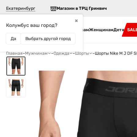
Екатеринбург
Магазин в ТРЦ Гринвич
✖
Колумбус ваш город?
Бренды
Мужчинам
Женщинам
Детям
SAL
Да
Выбрать другой город
Главная
–
Мужчинам
–
Одежда
–
Шорты
–
Шорты Nike M J DF 