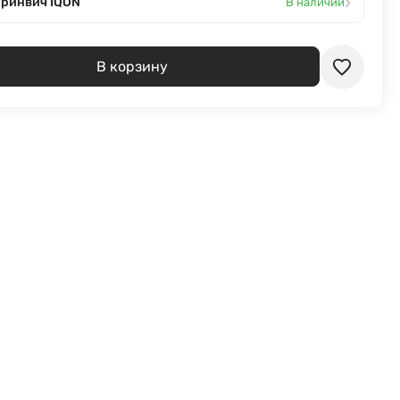
›
Гринвич IQON
В наличии
В корзину