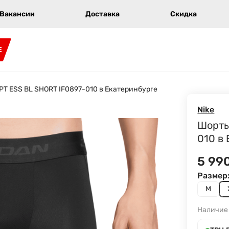
Вакансии
Доставка
Скидка
E
SPT ESS BL SHORT IF0897-010 в Екатеринбурге
Nike
Шорты
010 в
5 99
Размер
M
Наличие