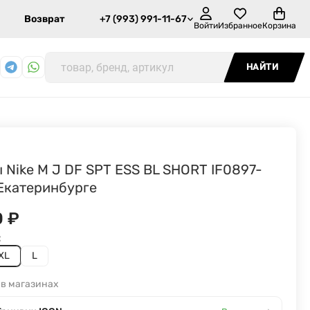
Возврат
+7 (993) 991-11-67
Войти
Избранное
Корзина
НАЙТИ
 Nike M J DF SPT ESS BL SHORT IF0897-
 Екатеринбурге
0
₽
:
XL
L
 в магазинах