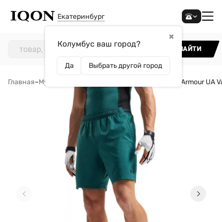
Екатеринбург
✖
Колумбус ваш город?
НАЙТИ
Да
Выбрать другой город
Главная
–
Мужчинам
–
Одежда
–
Шорты
–
Шорты Under Armour UA V