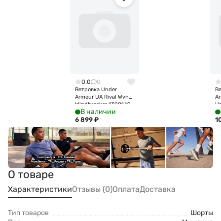
0.0
0
Ветровка Under
В
Armour UA Rival Wvn
A
Windbreaker 1390149-
U
В наличии
410
Ja
6 899
₽
1
О товаре
Характеристики
Отзывы (0)
Оплата
Доставка
Тип товаров
Шорты