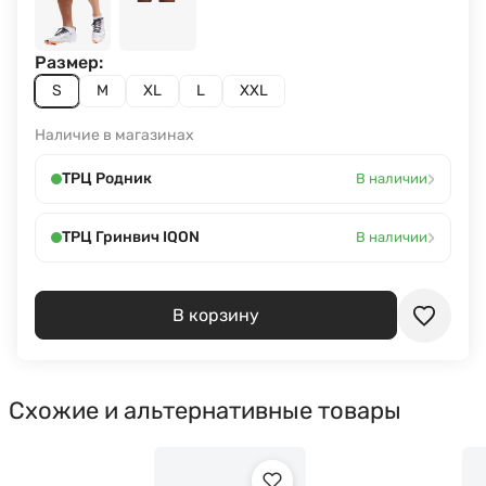
Размер:
S
M
XL
L
XXL
Наличие в магазинах
›
ТРЦ Родник
В наличии
›
ТРЦ Гринвич IQON
В наличии
В корзину
Схожие и альтернативные товары