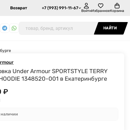
Возврат
+7 (993) 991-11-67
Войти
Избранное
Корзина
НАЙТИ
бурге
Armour
овка Under Armour SPORTSTYLE TERRY
HOODIE 1348520-001 в Екатеринбурге
0
₽
:
в наличии