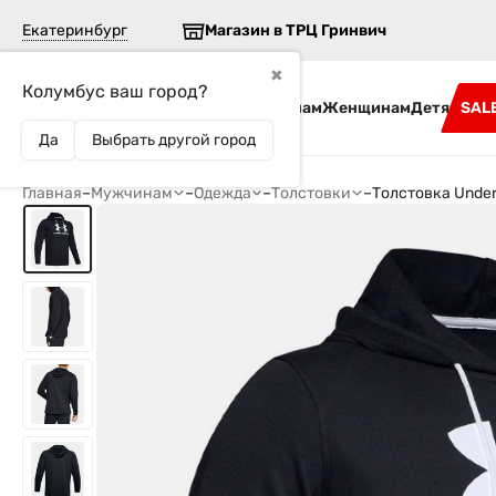
Екатеринбург
Магазин в ТРЦ Гринвич
✖
Колумбус ваш город?
Бренды
Мужчинам
Женщинам
Детям
SAL
Да
Выбрать другой город
Главная
–
Мужчинам
–
Одежда
–
Толстовки
–
Толстовка Unde